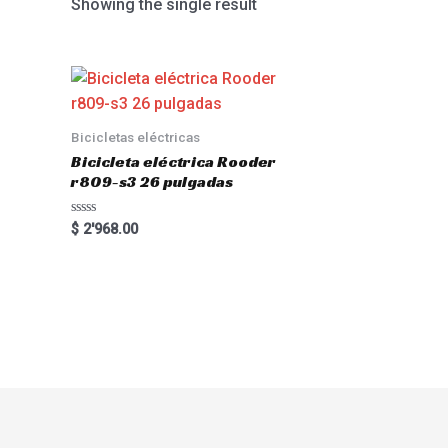
Showing the single result
Bicicletas eléctricas
Bicicleta eléctrica Rooder
r809-s3 26 pulgadas
Rated
$
2'968.00
0
out
of
5