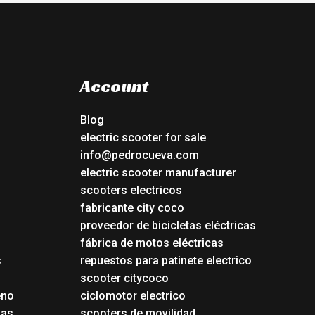
Account
Blog
electric scooter for sale
info@pedrocueva.com
electric scooter manufacturer
scooters electricos
fabricante city coco
proveedor de bicicletas eléctricas
fábrica de motos eléctricas
s
repuestos para patinete electrico
s
scooter citycoco
eno
ciclomotor electrico
das
scooters de movilidad