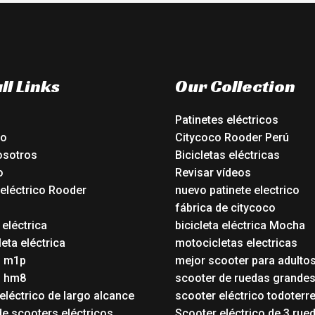
ll Links
Our Collection
Patinetes eléctricos
io
Citycoco Rooder Perú
osotros
Bicicletas eléctricas
o
Revisar vídeos
 eléctrico Rooder
nuevo patinete electrico
o
fábrica de citycoco
 eléctrica
bicicleta eléctrica Mocha
eta eléctrica
motocicletas electricas
o m1p
mejor scooter para adulto
o hm8
scooter de ruedas grande
eléctrico de largo alcance
scooter eléctrico todoterr
de scooters eléctricos
Scooter eléctrico de 3 rue