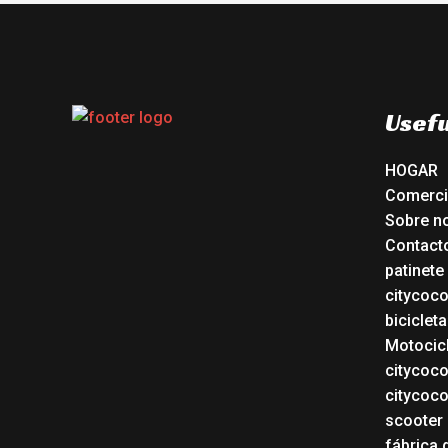
Usefu
HOGAR
Comerc
Sobre n
Contact
patinete
citycoc
bicicleta
Motocicl
citycoc
citycoc
scooter 
fábrica 