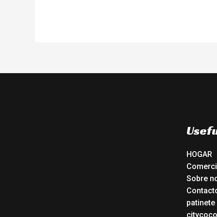
Usefu
HOGAR
Comerc
Sobre n
Contact
patinete
citycoc