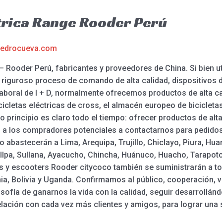
trica Range Rooder Perú
edrocueva.com
Rooder Perú, fabricantes y proveedores de China. Si bien uti
un riguroso proceso de comando de alta calidad, dispositivos
laboral de I + D, normalmente ofrecemos productos de alta ca
icletas eléctricas de cross, el almacén europeo de bicicletas
ro principio es claro todo el tiempo: ofrecer productos de alt
os a los compradores potenciales a contactarnos para pedid
co abastecerán a Lima, Arequipa, Trujillo, Chiclayo, Piura, Hu
llpa, Sullana, Ayacucho, Chincha, Huánuco, Huacho, Tarapoto 
icas y escooters Rooder citycoco también se suministrarán a 
ia, Bolivia y Uganda. Confirmamos al público, cooperación, v
ilosofía de ganarnos la vida con la calidad, seguir desarrol
lación con cada vez más clientes y amigos, para lograr una 