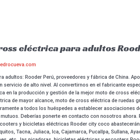
ross eléctrica para adultos Roo
edrocueva.com
ara adultos: Rooder Perú, proveedores y fábrica de China. 
n servicio de alto nivel. Al convertirnos en el fabricante espe
ica en la producción y gestión de la mejor moto de cross elé
trica de mayor alcance, moto de cross eléctrica de ruedas gr
eramente a todos los huéspedes a establecer asociaciones
 mutuos. Deberías ponerte en contacto con nosotros ahora. 
cooters y bicicletas eléctricas Rooder city coco abastecerán a
quitos, Tacna, Juliaca, Ica, Cajamarca, Pucallpa, Sullana, A
es, etc., las picadoras, bicicletas eléctricas y escooters Ro