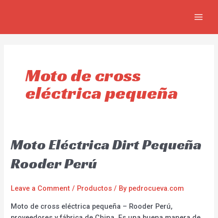
Skip
MAIN
to
MEN
content
Moto de cross
eléctrica pequeña
Moto Eléctrica Dirt Pequeña
Rooder Perú
Leave a Comment
/
Productos
/ By
pedrocueva.com
Moto de cross eléctrica pequeña – Rooder Perú,
proveedores y fábrica de China. Es una buena manera de