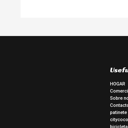
Usefu
HOGAR
Comerc
Sobre n
Contact
patinete
citycoc
bicicleta