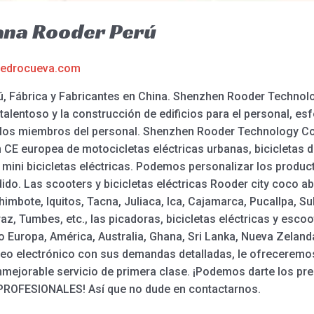
ana Rooder Perú
edrocueva.com
, Fábrica y Fabricantes en China. Shenzhen Rooder Technolo
 talentoso y la construcción de edificios para el personal, es
 los miembros del personal. Shenzhen Rooder Technology Co 
ión CE europea de motocicletas eléctricas urbanas, bicicleta
y mini bicicletas eléctricas. Podemos personalizar los prod
do. Las scooters y bicicletas eléctricas Rooder city coco aba
imbote, Iquitos, Tacna, Juliaca, Ica, Cajamarca, Pucallpa, S
az, Tumbes, etc., las picadoras, bicicletas eléctricas y esc
Europa, América, Australia, Ghana, Sri Lanka, Nueva Zelanda
rreo electrónico con sus demandas detalladas, le ofreceremo
inmejorable servicio de primera clase. ¡Podemos darte los pr
ROFESIONALES! Así que no dude en contactarnos.