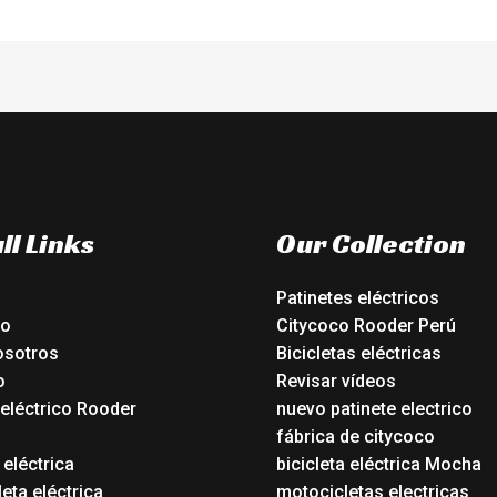
ll Links
Our Collection
Patinetes eléctricos
io
Citycoco Rooder Perú
osotros
Bicicletas eléctricas
o
Revisar vídeos
 eléctrico Rooder
nuevo patinete electrico
o
fábrica de citycoco
 eléctrica
bicicleta eléctrica Mocha
eta eléctrica
motocicletas electricas