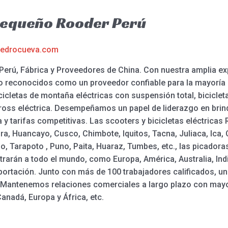
 Pequeño Rooder Perú
edrocueva.com
erú, Fábrica y Proveedores de China. Con nuestra amplia exp
o reconocidos como un proveedor confiable para la mayoría
icletas de montaña eléctricas con suspensión total, bicicleta
 cross eléctrica. Desempeñamos un papel de liderazgo en bri
a y tarifas competitivas. Las scooters y bicicletas eléctrica
iura, Huancayo, Cusco, Chimbote, Iquitos, Tacna, Juliaca, Ica,
Tarapoto , Puno, Paita, Huaraz, Tumbes, etc., las picadoras,
arán a todo el mundo, como Europa, América, Australia, India
ortación. Junto con más de 100 trabajadores calificados, un 
 Mantenemos relaciones comerciales a largo plazo con mayor
anadá, Europa y África, etc.