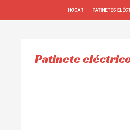
Skip
HOGAR
PATINETES ELÉC
to
content
Patinete eléctri