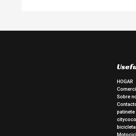
Usefu
HOGAR
Comerc
Sobre n
Contact
patinete
citycoc
bicicleta
Motocicl