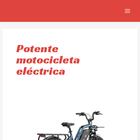
Skip
MAIN
to
MEN
content
Potente
motocicleta
eléctrica