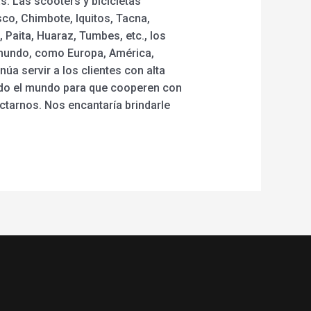
. Las scooters y bicicletas
sco, Chimbote, Iquitos, Tacna,
 Paita, Huaraz, Tumbes, etc., los
l mundo, como Europa, América,
úa servir a los clientes con alta
odo el mundo para que cooperen con
ctarnos. Nos encantaría brindarle