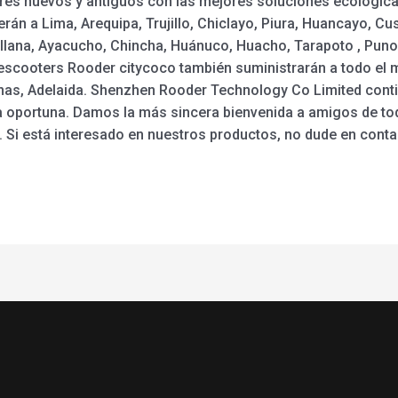
es nuevos y antiguos con las mejores soluciones ecológicas
rán a Lima, Arequipa, Trujillo, Chiclayo, Piura, Huancayo, Cu
ullana, Ayacucho, Chincha, Huánuco, Huacho, Tarapoto , Puno,
 y escooters Rooder citycoco también suministrarán a todo e
ipinas, Adelaida. Shenzhen Rooder Technology Co Limited contin
ega oportuna. Damos la más sincera bienvenida a amigos de t
 Si está interesado en nuestros productos, no dude en conta