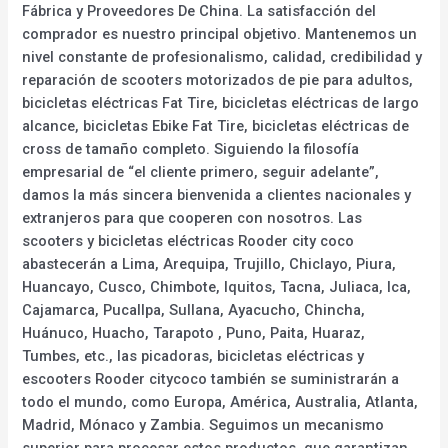
Fábrica y Proveedores De China. La satisfacción del
comprador es nuestro principal objetivo. Mantenemos un
nivel constante de profesionalismo, calidad, credibilidad y
reparación de scooters motorizados de pie para adultos,
bicicletas eléctricas Fat Tire, bicicletas eléctricas de largo
alcance, bicicletas Ebike Fat Tire, bicicletas eléctricas de
cross de tamaño completo. Siguiendo la filosofía
empresarial de “el cliente primero, seguir adelante”,
damos la más sincera bienvenida a clientes nacionales y
extranjeros para que cooperen con nosotros. Las
scooters y bicicletas eléctricas Rooder city coco
abastecerán a Lima, Arequipa, Trujillo, Chiclayo, Piura,
Huancayo, Cusco, Chimbote, Iquitos, Tacna, Juliaca, Ica,
Cajamarca, Pucallpa, Sullana, Ayacucho, Chincha,
Huánuco, Huacho, Tarapoto , Puno, Paita, Huaraz,
Tumbes, etc., las picadoras, bicicletas eléctricas y
escooters Rooder citycoco también se suministrarán a
todo el mundo, como Europa, América, Australia, Atlanta,
Madrid, Mónaco y Zambia. Seguimos un mecanismo
superior para procesar estos productos. que garantizan