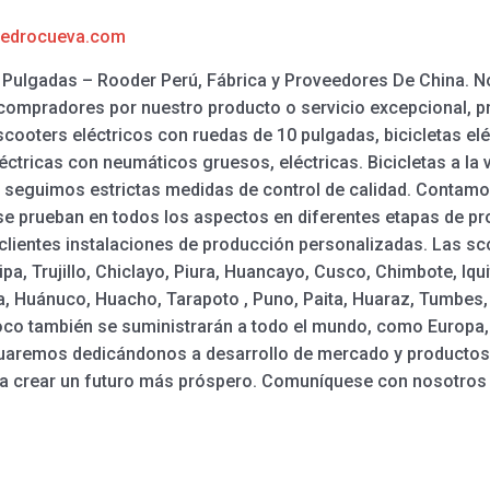
edrocueva.com
 Pulgadas – Rooder Perú, Fábrica y Proveedores De China. 
compradores por nuestro producto o servicio excepcional, pr
cooters eléctricos con ruedas de 10 pulgadas, bicicletas eléct
ctricas con neumáticos gruesos, eléctricas. Bicicletas a la v
llo seguimos estrictas medidas de control de calidad. Contam
e prueban en todos los aspectos en diferentes etapas de pr
clientes instalaciones de producción personalizadas. Las sco
pa, Trujillo, Chiclayo, Piura, Huancayo, Cusco, Chimbote, Iqui
, Huánuco, Huacho, Tarapoto , Puno, Paita, Huaraz, Tumbes, et
oco también se suministrarán a todo el mundo, como Europa, A
nuaremos dedicándonos a desarrollo de mercado y productos y
ara crear un futuro más próspero. Comuníquese con nosotro