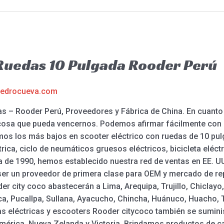
 Ruedas 10 Pulgada Rooder Perú
edrocueva.com
s – Rooder Perú, Proveedores y Fábrica de China. En cuanto
 cosa que pueda vencernos. Podemos afirmar fácilmente con 
mos los más bajos en scooter eléctrico con ruedas de 10 pulg
ctrica, ciclo de neumáticos gruesos eléctricos, bicicleta eléc
a de 1990, hemos establecido nuestra red de ventas en EE. UU.
 ser un proveedor de primera clase para OEM y mercado de r
der city coco abastecerán a Lima, Arequipa, Trujillo, Chiclay
rca, Pucallpa, Sullana, Ayacucho, Chincha, Huánuco, Huacho, T
etas eléctricas y escooters Rooder citycoco también se sumin
mérica, Nueva Zelanda y Victoria. Brindamos productos de cal