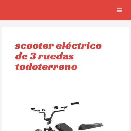
Skip
MAIN
to
MEN
content
scooter eléctrico
de 3 ruedas
todoterreno