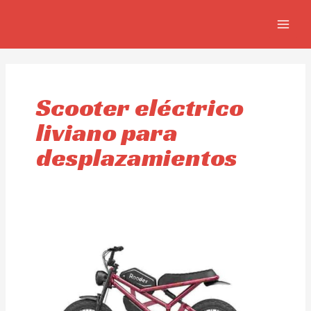
Skip
MAIN
to
MEN
content
Scooter eléctrico
liviano para
desplazamientos