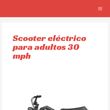
Skip
MAIN
to
MEN
content
Scooter eléctrico
para adultos 30
mph