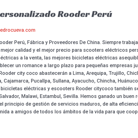
Personalizado Rooder Perú
edrocueva.com
Rooder Perú, Fábrica y Proveedores De China. Siempre traba
mejor calidad y el mejor precio para scooters eléctricos pers
éctricas a la venta, las mejores bicicletas eléctricas asequible
blecer un romance a largo plazo para pequeñas empresas ju
 Rooder city coco abastecerán a Lima, Arequipa, Trujillo, Chi
ca, Cajamarca, Pucallpa, Sullana, Ayacucho, Chincha, Huánuco
 bicicletas eléctricas y escooters Rooder citycoco también s
Salvador, Malawi, Estambul, Sevilla. Hemos ganado un buen re
l principio de gestión de servicios maduros, de alta eficiencia
nida a amigos de todos los ámbitos de la vida para que coo