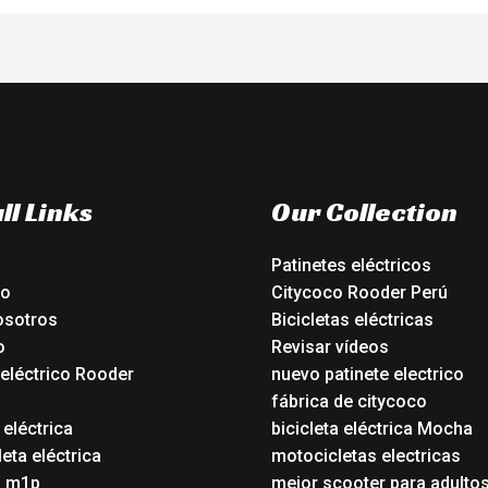
ll Links
Our Collection
Patinetes eléctricos
io
Citycoco Rooder Perú
osotros
Bicicletas eléctricas
o
Revisar vídeos
 eléctrico Rooder
nuevo patinete electrico
o
fábrica de citycoco
 eléctrica
bicicleta eléctrica Mocha
eta eléctrica
motocicletas electricas
o m1p
mejor scooter para adulto