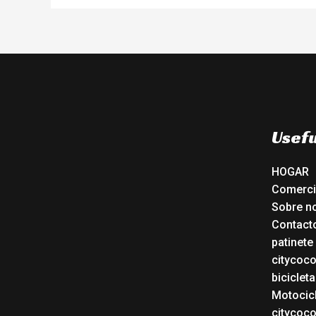
Usefu
HOGAR
Comerc
Sobre n
Contact
patinete
citycoc
bicicleta
Motocicl
citycoc