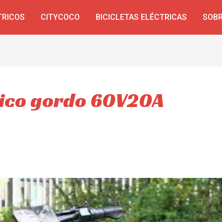
TRICOS
CITYCOCO
BICICLETAS ELÉCTRICAS
SOBR
tico gordo 60V20A