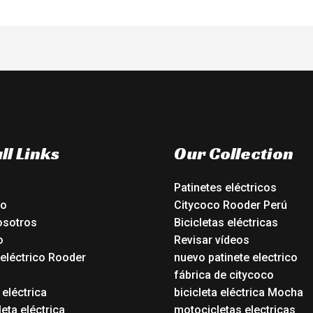
ll Links
Our Collection
Patinetes eléctricos
io
Citycoco Rooder Perú
osotros
Bicicletas eléctricas
o
Revisar vídeos
 eléctrico Rooder
nuevo patinete electrico
o
fábrica de citycoco
 eléctrica
bicicleta eléctrica Mocha
eta eléctrica
motocicletas electricas