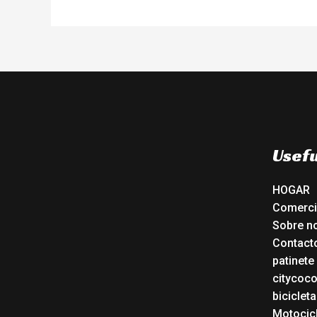
Usefu
HOGAR
Comerc
Sobre n
Contact
patinete
citycoc
bicicleta
Motocicl