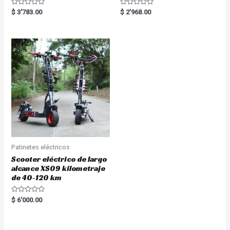
Rated
Rated
$
3'783.00
$
2'968.00
0
0
out
out
of
of
5
5
Patinetes eléctricos
Scooter eléctrico de largo
alcance XS09 kilometraje
de 40-120 km
Rated
$
6'000.00
0
out
of
5