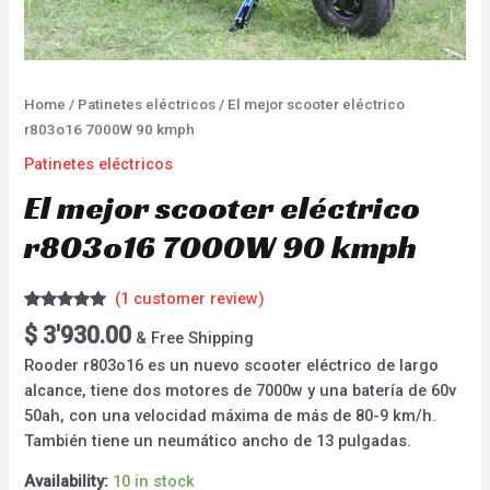
Home
/
Patinetes eléctricos
/ El mejor scooter eléctrico
r803o16 7000W 90 kmph
Patinetes eléctricos
El mejor scooter eléctrico
r803o16 7000W 90 kmph
(
1
customer review)
Rated
1
5.00
$
3'930.00
& Free Shipping
out of 5
based on
Rooder r803o16 es un nuevo scooter eléctrico de largo
customer
rating
alcance, tiene dos motores de 7000w y una batería de 60v
50ah, con una velocidad máxima de más de 80-9 km/h.
También tiene un neumático ancho de 13 pulgadas.
Availability:
10 in stock