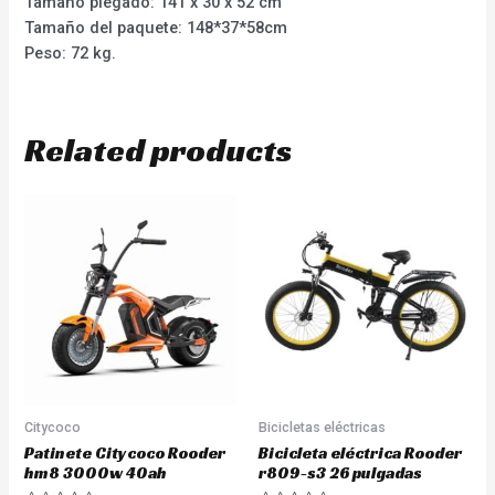
Tamaño plegado: 141 x 30 x 52 cm
Tamaño del paquete: 148*37*58cm
Peso: 72 kg.
Related products
Citycoco
Bicicletas eléctricas
Patinete Citycoco Rooder
Bicicleta eléctrica Rooder
hm8 3000w 40ah
r809-s3 26 pulgadas