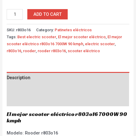
ADD TO CART
SKU:
r803o16
Category:
Patinetes eléctricos
Tags:
Best electric scooter
,
El mejor scooter eléctrico
,
El mejor
scooter eléctrico r803o16 7000W 90 kmph
,
electric scooter
,
r803o16
,
rooder
,
rooder r803o16
,
scooter eléctrico
Description
Additional information
Reviews (1)
El mejor scooter eléctrico r803o16 7000W 90
kmph
Modelo: Rooder r803o16