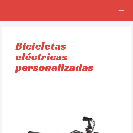
Skip
MAIN
to
MEN
content
Bicicletas
eléctricas
personalizadas