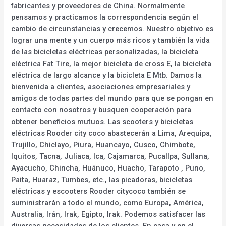
fabricantes y proveedores de China. Normalmente
pensamos y practicamos la correspondencia según el
cambio de circunstancias y crecemos. Nuestro objetivo es
lograr una mente y un cuerpo más ricos y también la vida
de las bicicletas eléctricas personalizadas, la bicicleta
eléctrica Fat Tire, la mejor bicicleta de cross E, la bicicleta
eléctrica de largo alcance y la bicicleta E Mtb. Damos la
bienvenida a clientes, asociaciones empresariales y
amigos de todas partes del mundo para que se pongan en
contacto con nosotros y busquen cooperación para
obtener beneficios mutuos. Las scooters y bicicletas
eléctricas Rooder city coco abastecerán a Lima, Arequipa,
Trujillo, Chiclayo, Piura, Huancayo, Cusco, Chimbote,
Iquitos, Tacna, Juliaca, Ica, Cajamarca, Pucallpa, Sullana,
Ayacucho, Chincha, Huánuco, Huacho, Tarapoto , Puno,
Paita, Huaraz, Tumbes, etc., las picadoras, bicicletas
eléctricas y escooters Rooder citycoco también se
suministrarán a todo el mundo, como Europa, América,
Australia, Irán, Irak, Egipto, Irak. Podemos satisfacer las
diversas necesidades de los clientes. En casa y en el