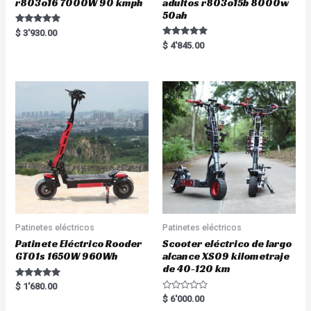
r803o16 7000W 90 kmph
adultos r803o15b 8000w
50ah
Rated
$
3'930.00
5.00
Rated
$
4'845.00
out of 5
5.00
out of 5
Patinetes eléctricos
Patinetes eléctricos
Patinete Eléctrico Rooder
Scooter eléctrico de largo
GT01s 1650W 960Wh
alcance XS09 kilometraje
de 40-120 km
Rated
$
1'680.00
5.00
R
$
6'000.00
out of 5
a