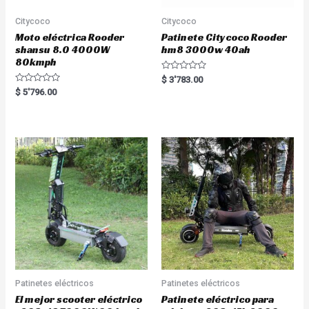
Citycoco
Citycoco
Moto eléctrica Rooder
Patinete Citycoco Rooder
shansu 8.0 4000W
hm8 3000w 40ah
80kmph
R
$
3'783.00
a
R
$
5'796.00
t
a
e
t
d
e
0
d
o
0
u
o
t
u
o
t
f
o
5
f
5
Patinetes eléctricos
Patinetes eléctricos
El mejor scooter eléctrico
Patinete eléctrico para