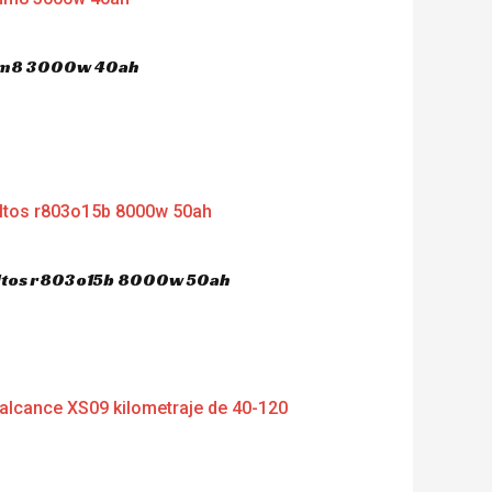
 hm8 3000w 40ah
dultos r803o15b 8000w 50ah