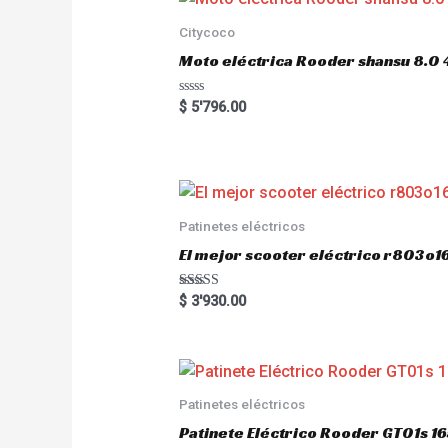
Citycoco
Moto eléctrica Rooder shansu 8
R
$
5'796.00
a
t
e
d
0
o
u
t
o
Patinetes eléctricos
f
5
El mejor scooter eléctrico r803
Rated
$
3'930.00
5.00
out of 5
Patinetes eléctricos
Patinete Eléctrico Rooder GT01s