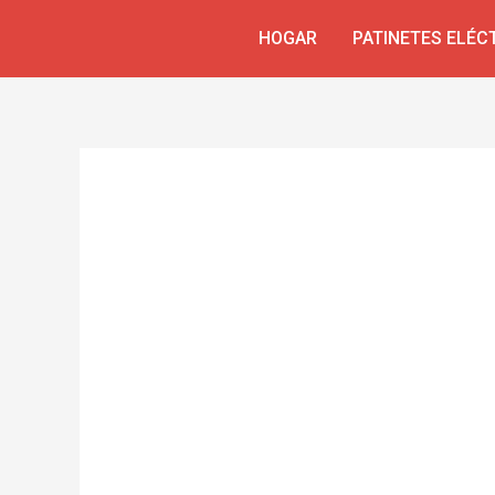
Skip
Navegación
HOGAR
PATINETES ELÉC
to
de
content
entradas