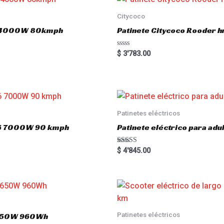
Citycoco
.0 4000W 80kmph
Patinete Citycoco Rooder
R
$
3'783.00
a
t
e
d
0
o
u
t
o
Patinetes eléctricos
f
5
o16 7000W 90 kmph
Patinete eléctrico para a
Rated
$
4'845.00
5.00
out of 5
Patinetes eléctricos
 1650W 960Wh