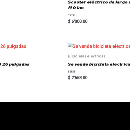
Scooter eléctrico de largo
120 km
R
$
6'000.00
a
t
e
d
0
o
u
t
o
Bicicletas eléctricas
f
5
3 26 pulgadas
Se vende bicicleta eléctri
R
$
2'668.00
a
t
e
d
0
o
u
t
o
f
5