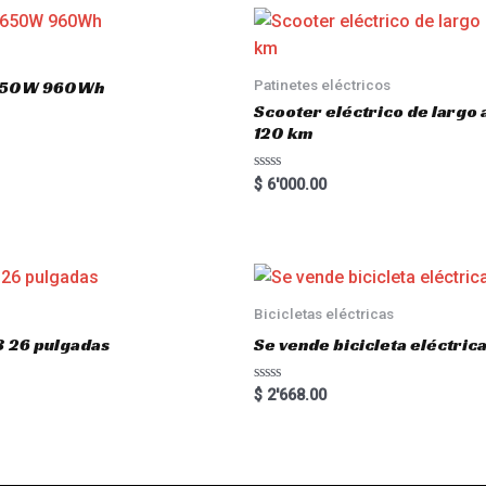
Patinetes eléctricos
 1650W 960Wh
Scooter eléctrico de largo
120 km
R
$
6'000.00
a
t
e
d
0
o
u
t
o
Bicicletas eléctricas
f
5
3 26 pulgadas
Se vende bicicleta eléctri
R
$
2'668.00
a
t
e
d
0
o