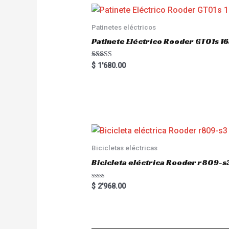
Patinetes eléctricos
Patinete Eléctrico Rooder GT01s
Rated
$
1'680.00
5.00
out of 5
Bicicletas eléctricas
Bicicleta eléctrica Rooder r809-s
R
$
2'968.00
a
t
e
d
0
o