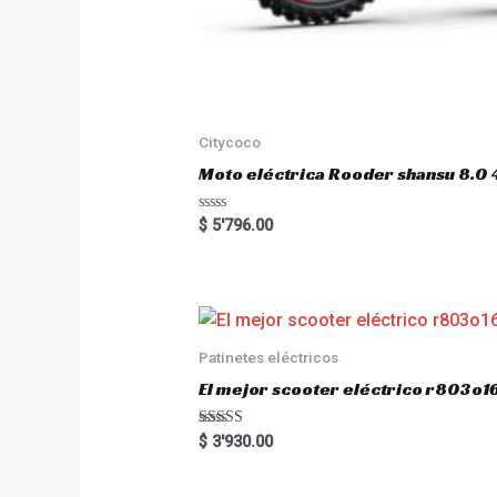
Citycoco
Moto eléctrica Rooder shansu 8
R
$
5'796.00
a
t
e
d
0
o
u
t
o
Patinetes eléctricos
f
5
El mejor scooter eléctrico r803
Rated
$
3'930.00
5.00
out of 5