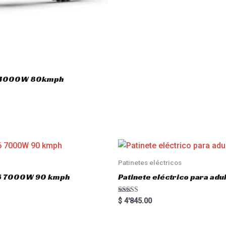
.0 4000W 80kmph
Patinetes eléctricos
o16 7000W 90 kmph
Patinete eléctrico para a
Rated
$
4'845.00
5.00
out of 5