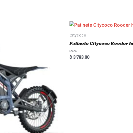
Citycoco
Patinete Citycoco Rooder
R
$
3'783.00
a
t
e
d
0
o
u
t
o
f
5