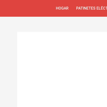
Skip
Navegación
HOGAR
PATINETES ELÉC
to
de
content
entradas