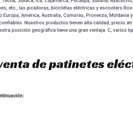
 Tacna, Juliaca, Ica, Cajamarca, Pucallpa, Sullana, Ayacuch
es, etc., las picadoras, bicicletas eléctricas y escooters Ro
o Europa, América, Australia, Comoras, Provenza, Moldavia 
nfiables. Nuestros productos tienen alta calidad, precio atr
estra posición geográfica tiene una gran ventaja. C, varios ti
venta de patinetes eléc
ntinuación: