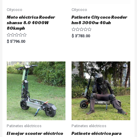
Citycoco
Citycoco
Moto eléctrica Rooder
Patinete Citycoco Rooder
shansu 8.0 4000W
hm8 3000w 40ah
80kmph
R
$
3'783.00
a
R
$
5'796.00
t
a
e
t
d
e
0
d
o
0
u
o
t
u
o
t
f
o
5
f
5
Patinetes eléctricos
Patinetes eléctricos
El mejor scooter eléctrico
Patinete eléctrico para