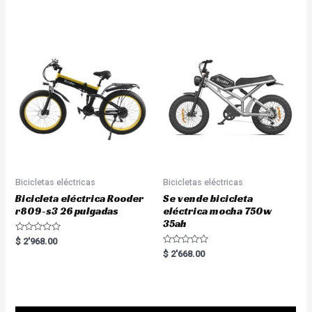
t
e
d
0
o
u
t
o
f
5
Bicicletas eléctricas
Bicicletas eléctricas
Bicicleta eléctrica Rooder
Se vende bicicleta
r809-s3 26 pulgadas
eléctrica mocha 750w
35ah
R
$
2'968.00
a
R
$
2'668.00
t
a
e
t
d
e
0
d
o
0
u
o
t
u