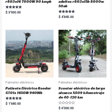
r803o16 7000W 90 kmph
adultos r803o15b 8000w
50ah
Rated
$
3'930.00
5.00
Rated
$
4'845.00
out of 5
5.00
out of 5
Patinetes eléctricos
Patinetes eléctricos
Patinete Eléctrico Rooder
Scooter eléctrico de largo
GT01s 1650W 960Wh
alcance XS09 kilometraje
de 40-120 km
Rated
$
1'680.00
5.00
R
$
6'000.00
out of 5
a