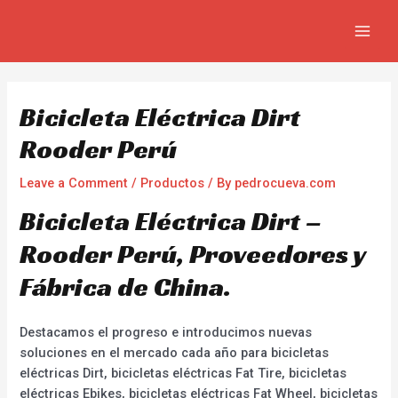
Skip
Navegación
MAIN
to
de
MEN
content
entradas
Bicicleta Eléctrica Dirt
Rooder Perú
Leave a Comment
/
Productos
/ By
pedrocueva.com
Bicicleta Eléctrica Dirt –
Rooder Perú, Proveedores y
Fábrica de China.
Destacamos el progreso e introducimos nuevas
soluciones en el mercado cada año para bicicletas
eléctricas Dirt, bicicletas eléctricas Fat Tire, bicicletas
eléctricas Ebikes, bicicletas eléctricas Fat Wheel, bicicletas