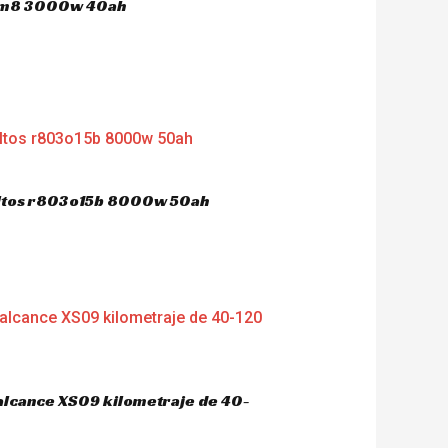
 hm8 3000w 40ah
dultos r803o15b 8000w 50ah
 alcance XS09 kilometraje de 40-