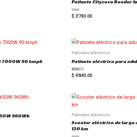
Patinete Citycoco Rooder
R
$
3'783.00
a
t
e
d
0
o
u
t
o
Patinetes eléctricos
f
5
o16 7000W 90 kmph
Patinete eléctrico para a
Rated
$
4'845.00
5.00
out of 5
Patinetes eléctricos
 1650W 960Wh
Scooter eléctrico de largo
120 km