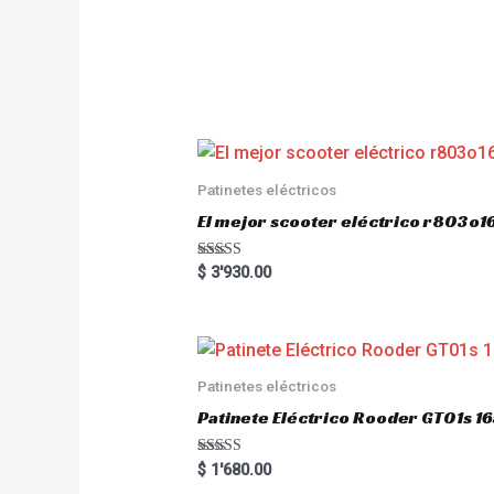
Patinetes eléctricos
El mejor scooter eléctrico r803
Rated
$
3'930.00
5.00
out of 5
Patinetes eléctricos
Patinete Eléctrico Rooder GT01s
Rated
$
1'680.00
5.00