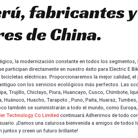
rú, fabricantes y
es de China.
égico, la modernización constante en todos los segmentos, 
participan directamente en nuestro éxito para Electric E Bike,
de bicicletas eléctricas. Proporcionaremos la mejor calidad, e
antiguo con los servicios ecológicos más perfectos. Las scoo
pa, Trujillo, Chiclayo, Piura, Huancayo, Cusco, Chimbote, Iqui
, Huánuco, Huacho, Tarapoto , Puno, Paita, Huaraz, Tumbes, et
oco también se suministrarán a todo el mundo, como Europa, A
er Technology Co Limited
continuará Adherirnos de todo cora
 usuario. ¡Damos una calurosa bienvenida a amigos de todos l
n juntos y creen un futuro brillante!