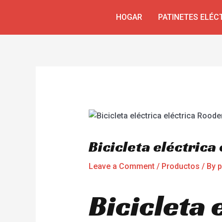
Skip
Navegación
HOGAR
PATINETES ELÉC
to
de
content
entradas
Bicicleta eléctrica
Leave a Comment
/
Productos
/ By
p
Bicicleta 