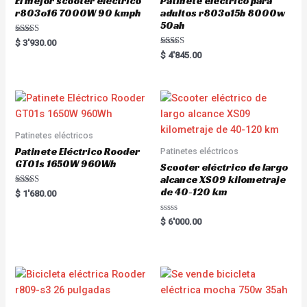
El mejor scooter eléctrico
Patinete eléctrico para
r803o16 7000W 90 kmph
adultos r803o15b 8000w
50ah
Rated
$
3'930.00
5.00
Rated
$
4'845.00
out of 5
5.00
out of 5
Patinetes eléctricos
Patinete Eléctrico Rooder
Patinetes eléctricos
GT01s 1650W 960Wh
Scooter eléctrico de largo
alcance XS09 kilometraje
de 40-120 km
Rated
$
1'680.00
5.00
out of 5
R
$
6'000.00
a
t
e
d
0
o
u
t
o
f