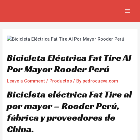
Skip
Navegación
MAIN
to
de
MEN
content
entradas
Bicicleta Eléctrica Fat Tire Al
Por Mayor Rooder Perú
Leave a Comment
/
Productos
/ By
pedrocueva.com
Bicicleta eléctrica Fat Tire al
por mayor – Rooder Perú,
fábrica y proveedores de
China.