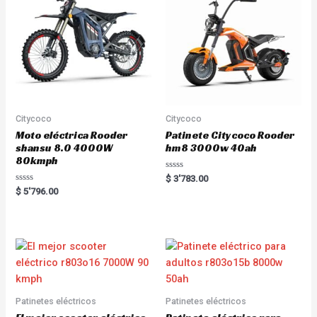
Citycoco
Citycoco
Moto eléctrica Rooder
Patinete Citycoco Rooder
shansu 8.0 4000W
hm8 3000w 40ah
80kmph
R
$
3'783.00
a
R
$
5'796.00
t
a
e
t
d
e
0
d
o
0
u
o
t
u
o
t
f
o
5
f
5
Patinetes eléctricos
Patinetes eléctricos