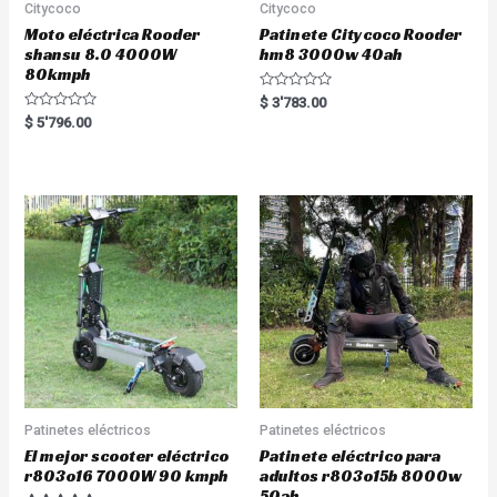
Citycoco
Citycoco
Moto eléctrica Rooder
Patinete Citycoco Rooder
shansu 8.0 4000W
hm8 3000w 40ah
80kmph
R
$
3'783.00
a
R
$
5'796.00
t
a
e
t
d
e
0
d
o
0
u
o
t
u
o
t
f
o
5
f
5
Patinetes eléctricos
Patinetes eléctricos
El mejor scooter eléctrico
Patinete eléctrico para
r803o16 7000W 90 kmph
adultos r803o15b 8000w
50ah