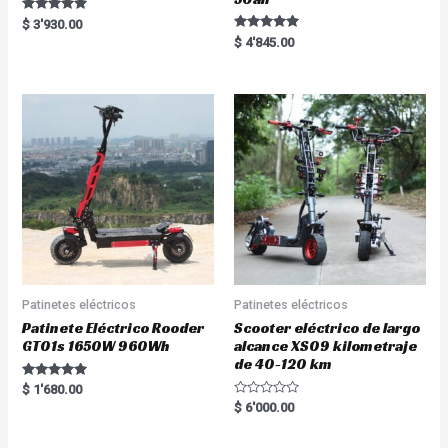
Rated
$
3'930.00
5.00
Rated
$
4'845.00
out of 5
5.00
out of 5
Patinetes eléctricos
Patinetes eléctricos
Patinete Eléctrico Rooder
Scooter eléctrico de largo
GT01s 1650W 960Wh
alcance XS09 kilometraje
de 40-120 km
Rated
$
1'680.00
5.00
R
$
6'000.00
out of 5
a
t
e