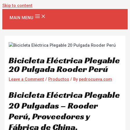
Skip to content
MAIN MENU
Bicicleta Eléctrica Plegable
20 Pulgada Rooder Perú
Leave a Comment
/
Productos
/ By
pedrocueva.com
Bicicleta Eléctrica Plegable
20 Pulgadas – Rooder
Perú, Proveedores y
Fábrica de China.