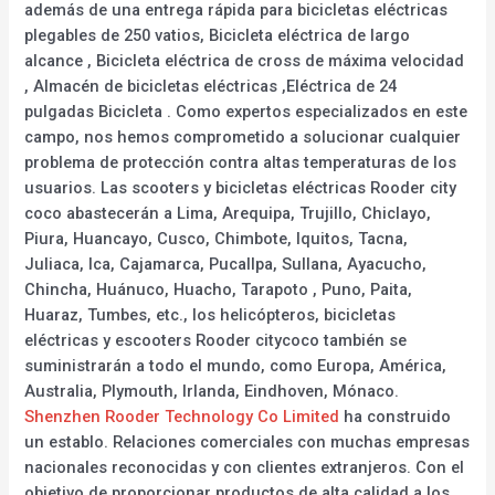
además de una entrega rápida para bicicletas eléctricas
plegables de 250 vatios, Bicicleta eléctrica de largo
alcance , Bicicleta eléctrica de cross de máxima velocidad
, Almacén de bicicletas eléctricas ,Eléctrica de 24
pulgadas Bicicleta . Como expertos especializados en este
campo, nos hemos comprometido a solucionar cualquier
problema de protección contra altas temperaturas de los
usuarios. Las scooters y bicicletas eléctricas Rooder city
coco abastecerán a Lima, Arequipa, Trujillo, Chiclayo,
Piura, Huancayo, Cusco, Chimbote, Iquitos, Tacna,
Juliaca, Ica, Cajamarca, Pucallpa, Sullana, Ayacucho,
Chincha, Huánuco, Huacho, Tarapoto , Puno, Paita,
Huaraz, Tumbes, etc., los helicópteros, bicicletas
eléctricas y escooters Rooder citycoco también se
suministrarán a todo el mundo, como Europa, América,
Australia, Plymouth, Irlanda, Eindhoven, Mónaco.
Shenzhen Rooder Technology Co Limited
ha construido
un establo. Relaciones comerciales con muchas empresas
nacionales reconocidas y con clientes extranjeros. Con el
objetivo de proporcionar productos de alta calidad a los