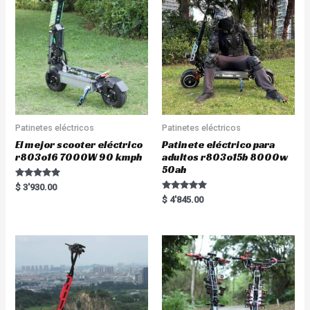
t
f
o
5
f
5
Patinetes eléctricos
Patinetes eléctricos
El mejor scooter eléctrico
Patinete eléctrico para
r803o16 7000W 90 kmph
adultos r803o15b 8000w
50ah
Rated
$
3'930.00
5.00
Rated
$
4'845.00
out of 5
5.00
out of 5