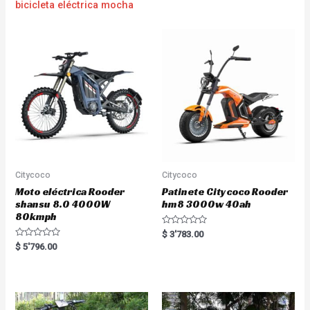
bicicleta eléctrica mocha
Citycoco
Citycoco
Moto eléctrica Rooder
Patinete Citycoco Rooder
shansu 8.0 4000W
hm8 3000w 40ah
80kmph
R
$
3'783.00
a
R
$
5'796.00
t
a
e
t
d
e
0
d
o
0
u
o
t
u
o