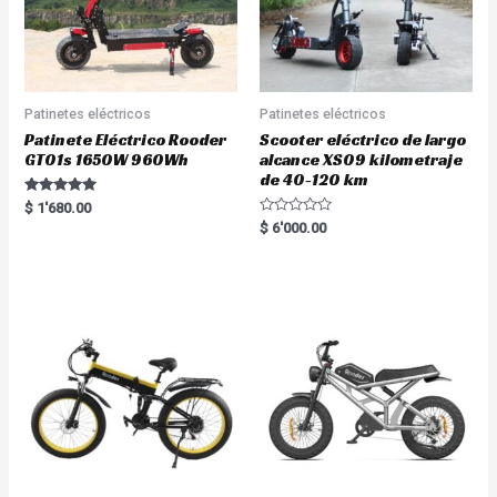
Patinetes eléctricos
Patinetes eléctricos
Patinete Eléctrico Rooder
Scooter eléctrico de largo
GT01s 1650W 960Wh
alcance XS09 kilometraje
de 40-120 km
Rated
$
1'680.00
5.00
R
$
6'000.00
out of 5
a
t
e
d
0
o
u
t
o
f
5