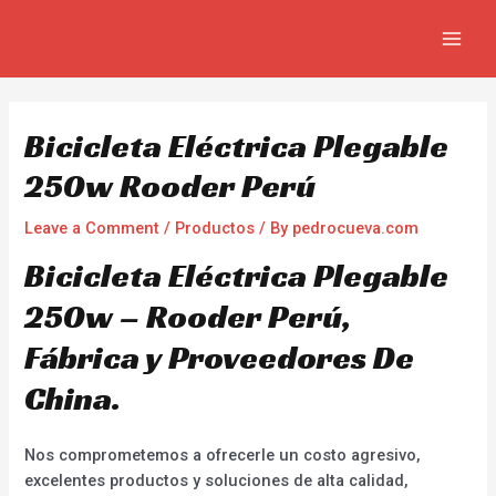
Skip
Navegación
MAIN
to
de
MEN
content
entradas
Bicicleta Eléctrica Plegable
250w Rooder Perú
Leave a Comment
/
Productos
/ By
pedrocueva.com
Bicicleta Eléctrica Plegable
250w – Rooder Perú,
Fábrica y Proveedores De
China.
Nos comprometemos a ofrecerle un costo agresivo,
excelentes productos y soluciones de alta calidad,