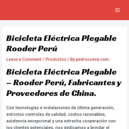
Skip
Navegación
MAIN
to
de
MEN
content
entradas
Bicicleta Eléctrica Plegable
Rooder Perú
Leave a Comment
/
Productos
/ By
pedrocueva.com
Bicicleta Eléctrica Plegable
– Rooder Perú, Fabricantes y
Proveedores de China.
Con tecnologías e instalaciones de última generación,
estrictos controles de calidad, costos razonables,
asistencia excepcional y una estrecha cooperación con
los clientes potenciales, nos dedicamos a brindar el