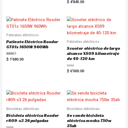
Rated
$
4'845.00
out of 5
5.00
out of 5
Patinetes eléctricos
Patinete Eléctrico Rooder
Patinetes eléctricos
GT01s 1650W 960Wh
Scooter eléctrico de largo
alcance XS09 kilometraje
de 40-120 km
Rated
$
1'680.00
5.00
out of 5
R
$
6'000.00
a
t
e
d
0
o
u
t
o
f
5
Bicicletas eléctricas
Bicicletas eléctricas
Bicicleta eléctrica Rooder
Se vende bicicleta
r809-s3 26 pulgadas
eléctrica mocha 750w
35ah