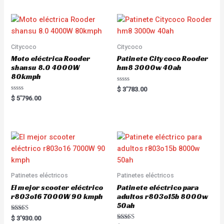
Citycoco
Citycoco
Moto eléctrica Rooder
Patinete Citycoco Rooder
shansu 8.0 4000W
hm8 3000w 40ah
80kmph
R
$
3'783.00
a
R
$
5'796.00
t
a
e
t
d
e
0
d
o
0
u
o
t
u
o
t
f
o
5
f
5
Patinetes eléctricos
Patinetes eléctricos
El mejor scooter eléctrico
Patinete eléctrico para
r803o16 7000W 90 kmph
adultos r803o15b 8000w
50ah
Rated
$
3'930.00
5.00