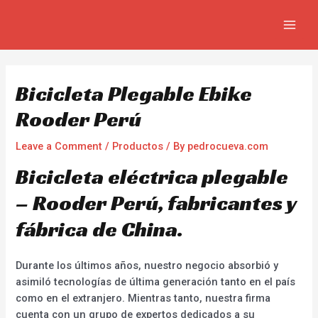
Skip
Navegación
MAIN
to
de
MEN
content
entradas
Bicicleta Plegable Ebike
Rooder Perú
Leave a Comment
/
Productos
/ By
pedrocueva.com
Bicicleta eléctrica plegable
– Rooder Perú, fabricantes y
fábrica de China.
Durante los últimos años, nuestro negocio absorbió y
asimiló tecnologías de última generación tanto en el país
como en el extranjero. Mientras tanto, nuestra firma
cuenta con un grupo de expertos dedicados a su