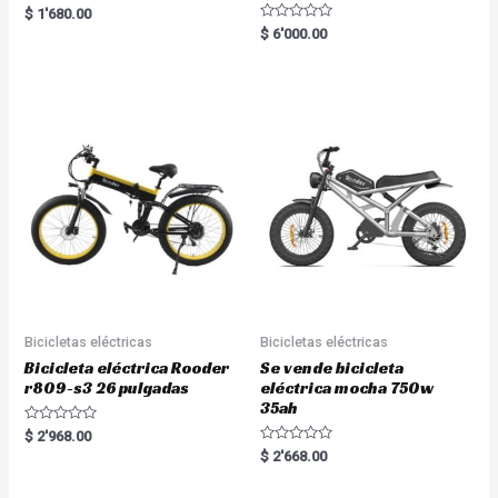
Rated
$
1'680.00
5.00
R
$
6'000.00
out of 5
a
t
e
d
0
o
u
t
o
f
5
Bicicletas eléctricas
Bicicletas eléctricas
Bicicleta eléctrica Rooder
Se vende bicicleta
r809-s3 26 pulgadas
eléctrica mocha 750w
35ah
R
$
2'968.00
a
R
$
2'668.00
t
a
e
t
d
e