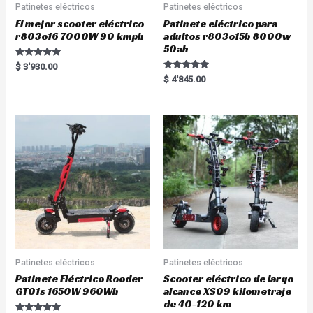
Patinetes eléctricos
Patinetes eléctricos
El mejor scooter eléctrico
Patinete eléctrico para
r803o16 7000W 90 kmph
adultos r803o15b 8000w
50ah
Rated
$
3'930.00
5.00
Rated
$
4'845.00
out of 5
5.00
out of 5
Patinetes eléctricos
Patinetes eléctricos
Patinete Eléctrico Rooder
Scooter eléctrico de largo
GT01s 1650W 960Wh
alcance XS09 kilometraje
de 40-120 km