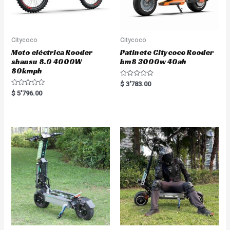
Citycoco
Citycoco
Moto eléctrica Rooder
Patinete Citycoco Rooder
shansu 8.0 4000W
hm8 3000w 40ah
80kmph
R
$
3'783.00
a
R
$
5'796.00
t
a
e
t
d
e
0
d
o
0
u
o
t
u
o
t
f
o
5
f
5