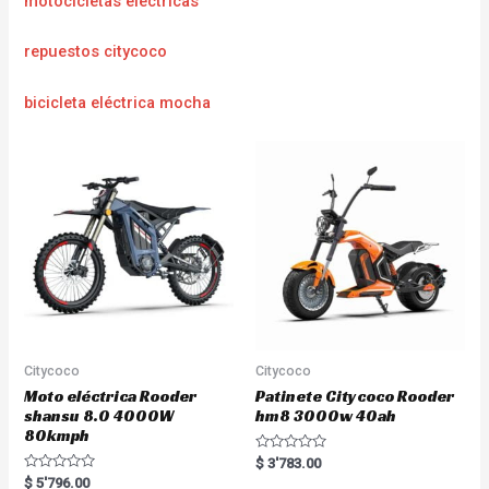
motocicletas electricas
repuestos citycoco
bicicleta eléctrica mocha
Citycoco
Citycoco
Moto eléctrica Rooder
Patinete Citycoco Rooder
shansu 8.0 4000W
hm8 3000w 40ah
80kmph
R
$
3'783.00
a
R
$
5'796.00
t