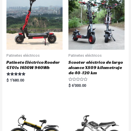
Patinetes eléctricos
Patinetes eléctricos
Patinete Eléctrico Rooder
Scooter eléctrico de largo
GT01s 1650W 960Wh
alcance XS09 kilometraje
de 40-120 km
Rated
$
1'680.00
5.00
R
$
6'000.00
out of 5
a
t
e
d
0
o
u
t
o
f
5