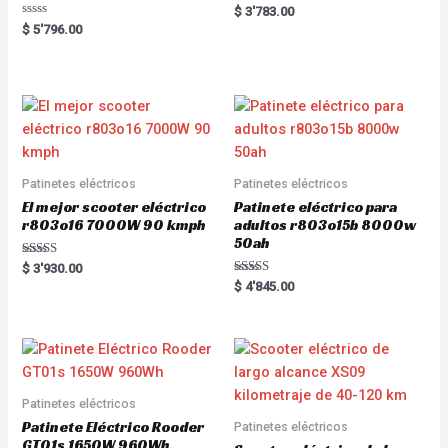
R
$
3'783.00
a
R
$
5'796.00
t
a
e
t
d
e
0
d
o
0
u
o
t
u
o
t
f
o
5
f
5
Patinetes eléctricos
Patinetes eléctricos
El mejor scooter eléctrico
Patinete eléctrico para
r803o16 7000W 90 kmph
adultos r803o15b 8000w
50ah
Rated
$
3'930.00
5.00
Rated
$
4'845.00
out of 5
5.00
out of 5
Patinetes eléctricos
Patinete Eléctrico Rooder
Patinetes eléctricos
GT01s 1650W 960Wh