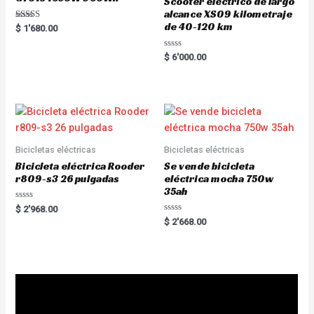
Scooter eléctrico de largo
alcance XS09 kilometraje
de 40-120 km
Rated
$
1'680.00
5.00
out of 5
R
$
6'000.00
a
t
e
d
0
o
u
t
o
f
5
Bicicletas eléctricas
Bicicletas eléctricas
Bicicleta eléctrica Rooder
Se vende bicicleta
r809-s3 26 pulgadas
eléctrica mocha 750w
35ah
R
$
2'968.00
a
R
$
2'668.00
t
a
e
t
d
e
0
d
o
0
u
o
t
u
o
t
f
o
5
f
5