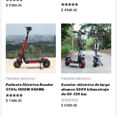
Rated
$
3'930.00
5.00
Rated
$
4'845.00
out of 5
5.00
out of 5
Patinetes eléctricos
Patinetes eléctricos
Patinete Eléctrico Rooder
Scooter eléctrico de largo
GT01s 1650W 960Wh
alcance XS09 kilometraje
de 40-120 km
Rated
$
1'680.00
5.00
R
$
6'000.00
out of 5
a
t
e