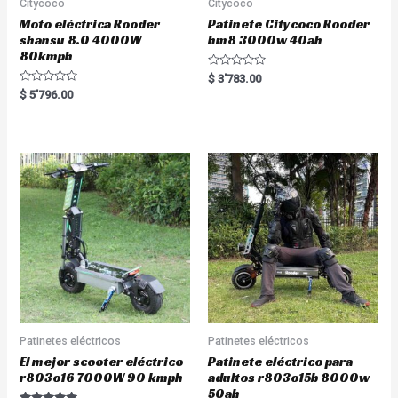
Citycoco
Citycoco
Moto eléctrica Rooder
Patinete Citycoco Rooder
shansu 8.0 4000W
hm8 3000w 40ah
80kmph
R
$
3'783.00
a
R
$
5'796.00
t
a
e
t
d
e
0
d
o
0
u
o
t
u
o
t
f
o
5
f
5
Patinetes eléctricos
Patinetes eléctricos
El mejor scooter eléctrico
Patinete eléctrico para
r803o16 7000W 90 kmph
adultos r803o15b 8000w
50ah