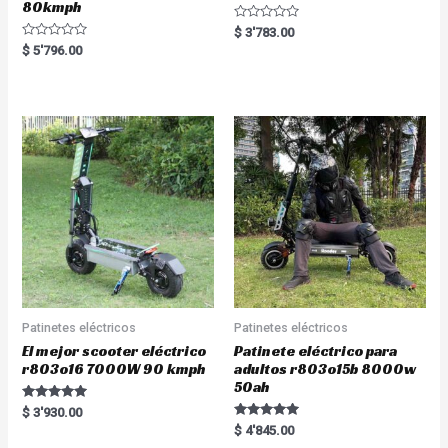
80kmph
R
$
3'783.00
a
R
$
5'796.00
t
a
e
t
d
e
0
d
o
0
u
o
t
u
o
t
f
o
5
f
5
Patinetes eléctricos
Patinetes eléctricos
El mejor scooter eléctrico
Patinete eléctrico para
r803o16 7000W 90 kmph
adultos r803o15b 8000w
50ah
Rated
$
3'930.00
5.00
Rated
$
4'845.00
out of 5
5.00