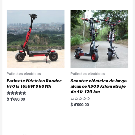
out of 5
Patinetes eléctricos
Patinetes eléctricos
Patinete Eléctrico Rooder
Scooter eléctrico de largo
GT01s 1650W 960Wh
alcance XS09 kilometraje
de 40-120 km
Rated
$
1'680.00
5.00
R
$
6'000.00
out of 5
a
t
e
d
0
o
u
t