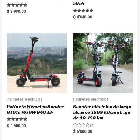
50ah
Rated
$
3'930.00
5.00
Rated
$
4'845.00
out of 5
5.00
out of 5
Patinetes eléctricos
Patinetes eléctricos
Patinete Eléctrico Rooder
Scooter eléctrico de largo
GT01s 1650W 960Wh
alcance XS09 kilometraje
de 40-120 km
Rated
$
1'680.00
5.00
R
$
6'000.00
out of 5
a
t