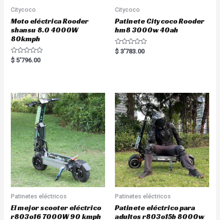
Citycoco
Citycoco
Moto eléctrica Rooder
Patinete Citycoco Rooder
shansu 8.0 4000W
hm8 3000w 40ah
80kmph
R
$
3'783.00
a
R
$
5'796.00
t
a
e
t
d
e
0
d
o
0
u
o
t
u
o
t
f
o
5
f
5
Patinetes eléctricos
Patinetes eléctricos
El mejor scooter eléctrico
Patinete eléctrico para
r803o16 7000W 90 kmph
adultos r803o15b 8000w