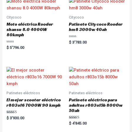
Citycoco
Citycoco
Moto eléctrica Rooder
Patinete Citycoco Rooder
shansu 8.0 4000W
hm8 3000w 40ah
80kmph
R
$
3'783.00
a
R
$
5'796.00
t
a
e
t
d
e
0
d
o
0
u
o
t
u
o
t
f
o
5
f
5
Patinetes eléctricos
Patinetes eléctricos
El mejor scooter eléctrico
Patinete eléctrico para
r803o16 7000W 90 kmph
adultos r803o15b 8000w
50ah
Rated
$
3'930.00
5.00
Rated
$
4'845.00
out of 5
5.00
out of 5