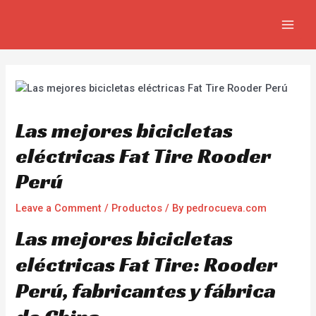
Skip
Navegación
MAIN
to
de
MEN
content
entradas
Las mejores bicicletas
eléctricas Fat Tire Rooder
Perú
Leave a Comment
/
Productos
/ By
pedrocueva.com
Las mejores bicicletas
eléctricas Fat Tire: Rooder
Perú, fabricantes y fábrica