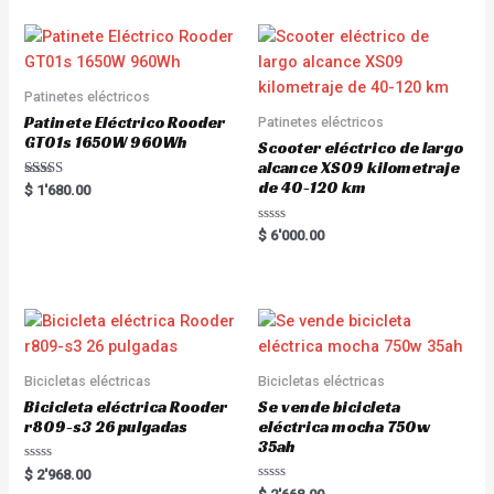
Patinetes eléctricos
Patinete Eléctrico Rooder
Patinetes eléctricos
GT01s 1650W 960Wh
Scooter eléctrico de largo
alcance XS09 kilometraje
de 40-120 km
Rated
$
1'680.00
5.00
out of 5
R
$
6'000.00
a
t
e
d
0
o
u
t
o
f
5
Bicicletas eléctricas
Bicicletas eléctricas
Bicicleta eléctrica Rooder
Se vende bicicleta
r809-s3 26 pulgadas
eléctrica mocha 750w
35ah
R
$
2'968.00
a
R