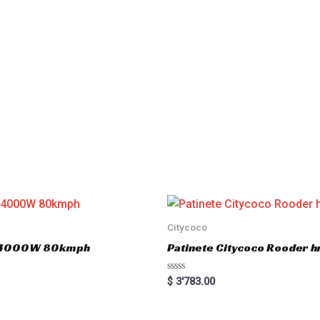
Citycoco
.0 4000W 80kmph
Patinete Citycoco Rooder
R
$
3'783.00
a
t
e
d