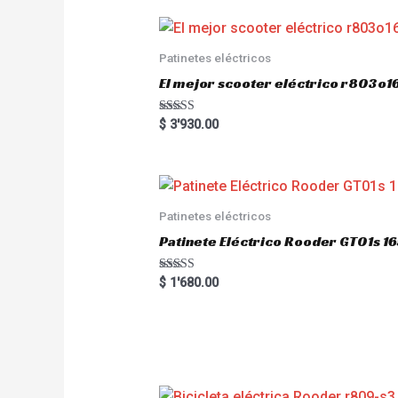
0
o
u
t
o
Patinetes eléctricos
f
5
El mejor scooter eléctrico r803
Rated
$
3'930.00
5.00
out of 5
Patinetes eléctricos
Patinete Eléctrico Rooder GT01s
Rated
$
1'680.00
5.00
out of 5