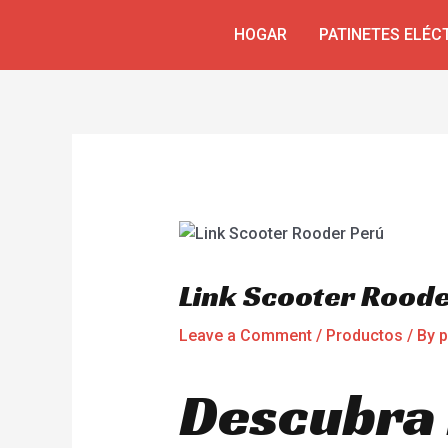
Skip
Navegación
HOGAR
PATINETES ELÉC
to
de
content
entradas
Link Scooter Roode
Leave a Comment
/
Productos
/ By
p
Descubra 