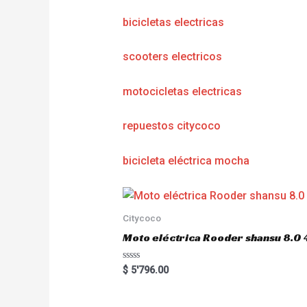
bicicletas electricas
scooters electricos
motocicletas electricas
repuestos citycoco
bicicleta eléctrica mocha
Citycoco
Moto eléctrica Rooder shansu 8
R
$
5'796.00
a
t
e
d