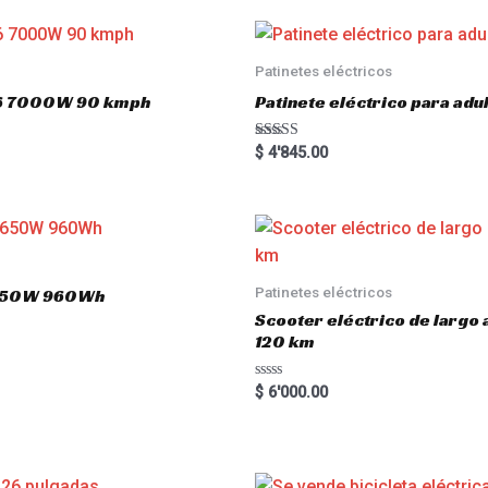
0
o
u
t
o
Patinetes eléctricos
f
5
o16 7000W 90 kmph
Patinete eléctrico para a
Rated
$
4'845.00
5.00
out of 5
Patinetes eléctricos
 1650W 960Wh
Scooter eléctrico de largo
120 km
R
$
6'000.00
a
t
e
d
0
o