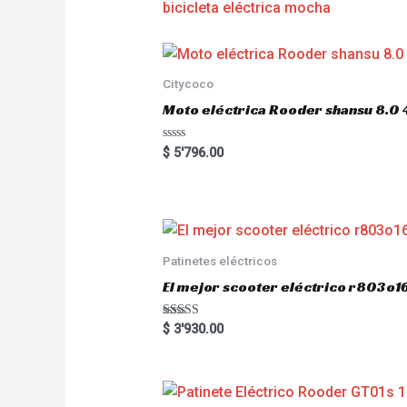
bicicleta eléctrica mocha
Citycoco
Moto eléctrica Rooder shansu 8
R
$
5'796.00
a
t
e
d
0
o
u
t
o
Patinetes eléctricos
f
5
El mejor scooter eléctrico r803
Rated
$
3'930.00
5.00
out of 5