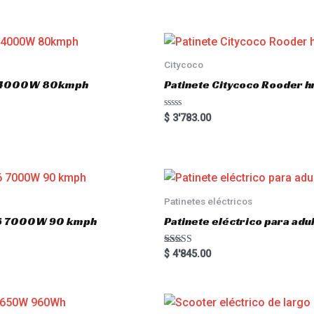
Citycoco
.0 4000W 80kmph
Patinete Citycoco Rooder
R
$
3'783.00
a
t
e
d
0
o
u
t
o
Patinetes eléctricos
f
5
o16 7000W 90 kmph
Patinete eléctrico para a
Rated
$
4'845.00
5.00
out of 5