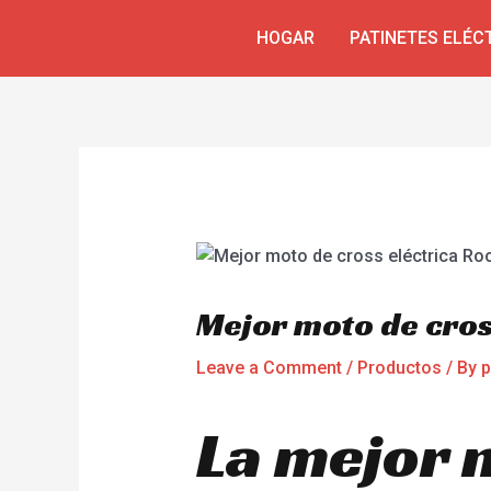
Skip
Navegación
HOGAR
PATINETES ELÉC
to
de
content
entradas
Mejor moto de cros
Leave a Comment
/
Productos
/ By
p
La mejor m