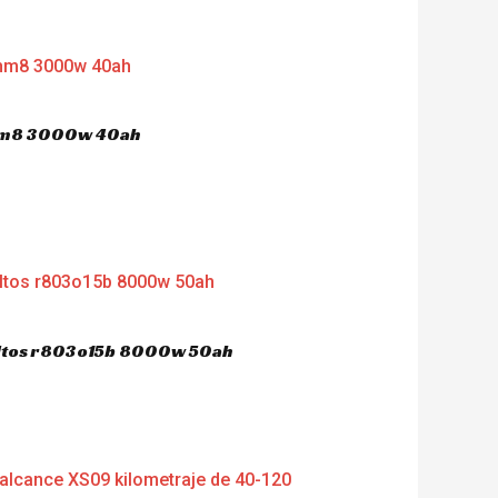
 hm8 3000w 40ah
dultos r803o15b 8000w 50ah