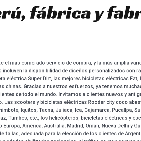
rú, fábrica y fab
 el más esmerado servicio de compra, y la más amplia varie
 incluyen la disponibilidad de diseños personalizados con ra
leta eléctrica Super Dirt, las mejores bicicletas eléctricas Fat,
ricas chinas. Gracias a nuestros esfuerzos, ya tenemos mucha
lientes de todo el mundo. Invitamos a clientes nuevos y anti
. Las scooters y bicicletas eléctricas Rooder city coco abast
imbote, Iquitos, Tacna, Juliaca, Ica, Cajamarca, Pucallpa, S
az, Tumbes, etc., los helicópteros, bicicletas eléctricas y 
Europa, América, Australia, Madrid, Omán, Nueva Delhi y Guin
de fallas, adecuada para la elección de los clientes de Argent