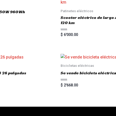
Patinetes eléctricos
 1650W 960Wh
Scooter eléctrico de largo
120 km
R
$
6'000.00
a
t
e
d
0
o
u
t
o
Bicicletas eléctricas
f
5
3 26 pulgadas
Se vende bicicleta eléctri
R
$
2'668.00
a
t
e
d
0
o
u
t
o