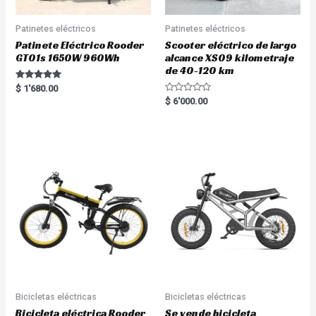
Patinetes eléctricos
Patinetes eléctricos
Patinete Eléctrico Rooder
Scooter eléctrico de largo
GT01s 1650W 960Wh
alcance XS09 kilometraje
de 40-120 km
Rated
$
1'680.00
5.00
R
$
6'000.00
out of 5
a
t
e
d
0
o
u
t
o
f
5
Bicicletas eléctricas
Bicicletas eléctricas
Bicicleta eléctrica Rooder
Se vende bicicleta