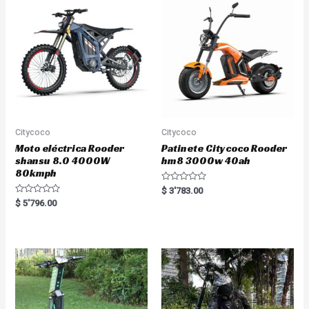
Citycoco
Citycoco
Moto eléctrica Rooder
Patinete Citycoco Rooder
shansu 8.0 4000W
hm8 3000w 40ah
80kmph
R
$
3'783.00
a
R
$
5'796.00
t
a
e
t
d
e
0
d
o
0
u
o
t
u
o
t
f
o
5
f
5