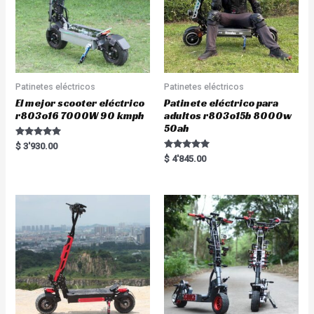
Patinetes eléctricos
Patinetes eléctricos
El mejor scooter eléctrico
Patinete eléctrico para
r803o16 7000W 90 kmph
adultos r803o15b 8000w
50ah
Rated
$
3'930.00
5.00
Rated
$
4'845.00
out of 5
5.00
out of 5