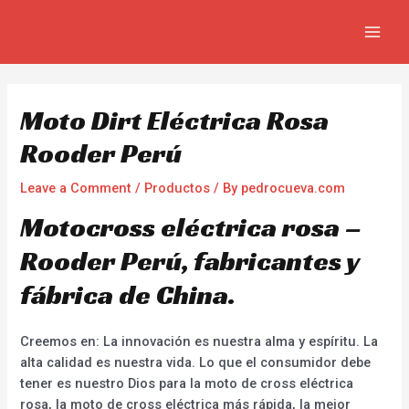
Skip
Navegación
MAIN
to
de
MEN
content
entradas
Moto Dirt Eléctrica Rosa
Rooder Perú
Leave a Comment
/
Productos
/ By
pedrocueva.com
Motocross eléctrica rosa –
Rooder Perú, fabricantes y
fábrica de China.
Creemos en: La innovación es nuestra alma y espíritu. La
alta calidad es nuestra vida. Lo que el consumidor debe
tener es nuestro Dios para la moto de cross eléctrica
rosa, la moto de cross eléctrica más rápida, la mejor