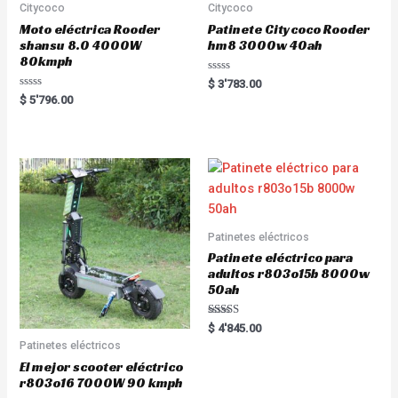
Citycoco
Citycoco
Moto eléctrica Rooder
Patinete Citycoco Rooder
shansu 8.0 4000W
hm8 3000w 40ah
80kmph
R
$
3'783.00
a
R
$
5'796.00
t
a
e
t
d
e
0
d
o
0
u
o
t
u
o
t
f
o
5
f
5
Patinetes eléctricos
Patinete eléctrico para
adultos r803o15b 8000w
50ah
Rated
$
4'845.00
5.00
Patinetes eléctricos
out of 5
El mejor scooter eléctrico
r803o16 7000W 90 kmph