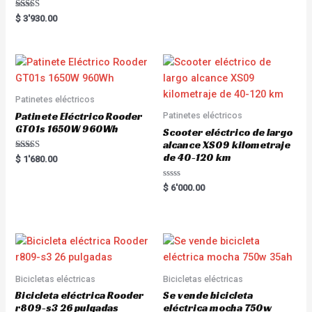
Rated
$
3'930.00
5.00
out of 5
Patinetes eléctricos
Patinete Eléctrico Rooder
Patinetes eléctricos
GT01s 1650W 960Wh
Scooter eléctrico de largo
alcance XS09 kilometraje
de 40-120 km
Rated
$
1'680.00
5.00
out of 5
R
$
6'000.00
a
t
e
d
0
o
u
t
o
f
5
Bicicletas eléctricas
Bicicletas eléctricas
Bicicleta eléctrica Rooder
Se vende bicicleta
r809-s3 26 pulgadas
eléctrica mocha 750w