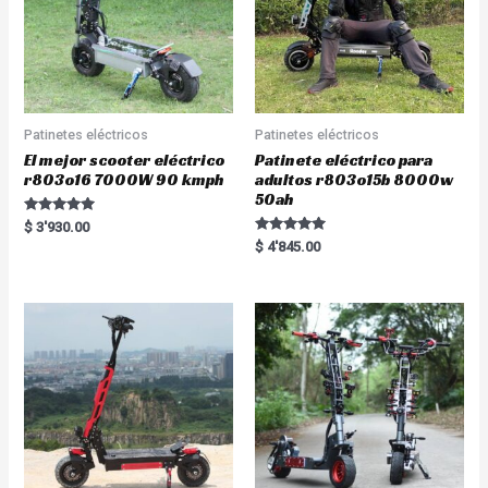
Patinetes eléctricos
Patinetes eléctricos
El mejor scooter eléctrico
Patinete eléctrico para
r803o16 7000W 90 kmph
adultos r803o15b 8000w
50ah
Rated
$
3'930.00
5.00
Rated
$
4'845.00
out of 5
5.00
out of 5