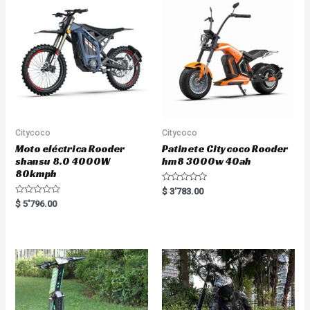
Citycoco
Citycoco
Moto eléctrica Rooder
Patinete Citycoco Rooder
shansu 8.0 4000W
hm8 3000w 40ah
80kmph
R
$
3'783.00
a
R
$
5'796.00
t
a
e
t
d
e
0
d
o
0
u
o
t
u
o
t
f
o
5
f
5