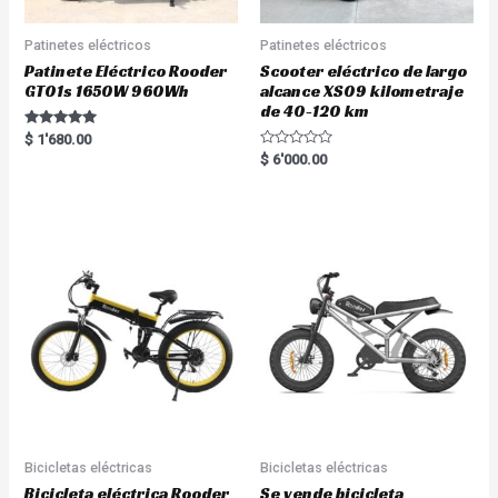
Patinetes eléctricos
Patinetes eléctricos
Patinete Eléctrico Rooder
Scooter eléctrico de largo
GT01s 1650W 960Wh
alcance XS09 kilometraje
de 40-120 km
Rated
$
1'680.00
5.00
R
$
6'000.00
out of 5
a
t
e
d
0
o
u
t
o
f
5
Bicicletas eléctricas
Bicicletas eléctricas
Bicicleta eléctrica Rooder
Se vende bicicleta