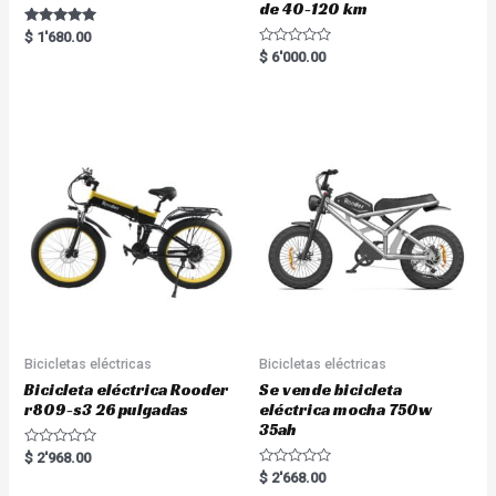
de 40-120 km
Rated
$
1'680.00
5.00
R
$
6'000.00
out of 5
a
t
e
d
0
o
u
t
o
f
5
Bicicletas eléctricas
Bicicletas eléctricas
Bicicleta eléctrica Rooder
Se vende bicicleta
r809-s3 26 pulgadas
eléctrica mocha 750w
35ah
R
$
2'968.00
a
R
$
2'668.00
t
a
e