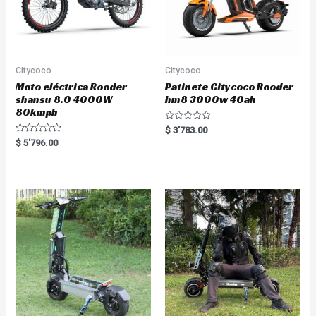
Citycoco
Citycoco
Moto eléctrica Rooder
Patinete Citycoco Rooder
shansu 8.0 4000W
hm8 3000w 40ah
80kmph
R
$
3'783.00
a
R
$
5'796.00
t
a
e
t
d
e
0
d
o
0
u
o
t
u
o
t
f
o
5
f
5