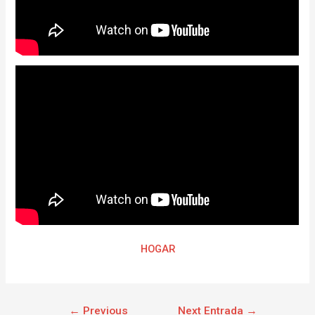
HOGAR
←
Previous
Next Entrada
→