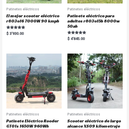
Patinetes eléctricos
Patinetes eléctricos
El mejor scooter eléctrico
Patinete eléctrico para
r803o16 7000W 90 kmph
adultos r803o15b 8000w
50ah
Rated
$
3'930.00
5.00
Rated
$
4'845.00
out of 5
5.00
out of 5
Patinetes eléctricos
Patinetes eléctricos
Patinete Eléctrico Rooder
Scooter eléctrico de largo
GT01s 1650W 960Wh
alcance XS09 kilometraje