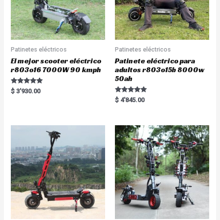
Patinetes eléctricos
Patinetes eléctricos
El mejor scooter eléctrico
Patinete eléctrico para
r803o16 7000W 90 kmph
adultos r803o15b 8000w
50ah
Rated
$
3'930.00
5.00
Rated
$
4'845.00
out of 5
5.00
out of 5