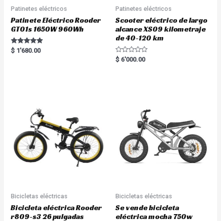
Patinetes eléctricos
Patinetes eléctricos
Patinete Eléctrico Rooder
Scooter eléctrico de largo
GT01s 1650W 960Wh
alcance XS09 kilometraje
de 40-120 km
Rated
$
1'680.00
5.00
R
$
6'000.00
out of 5
a
t
e
d
0
o
u
t
o
f
5
Bicicletas eléctricas
Bicicletas eléctricas
Bicicleta eléctrica Rooder
Se vende bicicleta
r809-s3 26 pulgadas
eléctrica mocha 750w