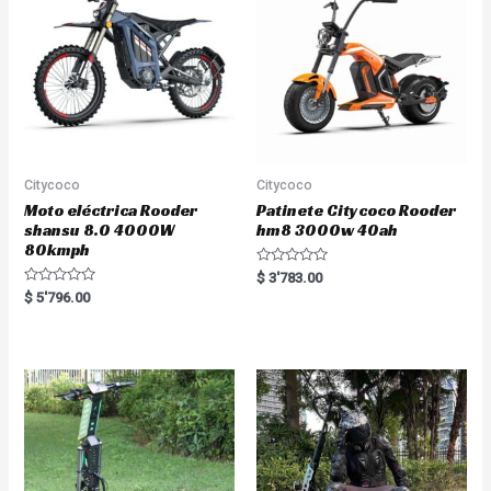
Citycoco
Citycoco
Moto eléctrica Rooder
Patinete Citycoco Rooder
shansu 8.0 4000W
hm8 3000w 40ah
80kmph
R
$
3'783.00
a
R
$
5'796.00
t
a
e
t
d
e
0
d
o
0
u
o
t
u
o
t
f
o
5
f
5