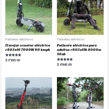
f
5
Patinetes eléctricos
Patinetes eléctricos
El mejor scooter eléctrico
Patinete eléctrico para
r803o16 7000W 90 kmph
adultos r803o15b 8000w
50ah
Rated
$
3'930.00
5.00
Rated
$
4'845.00
out of 5
5.00
out of 5