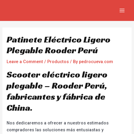
Skip
Navegación
MAIN
to
de
MEN
content
entradas
Patinete Eléctrico Ligero
Plegable Rooder Perú
Leave a Comment
/
Productos
/ By
pedrocueva.com
Scooter eléctrico ligero
plegable – Rooder Perú,
fabricantes y fábrica de
China.
Nos dedicaremos a ofrecer a nuestros estimados
compradores las soluciones más entusiastas y