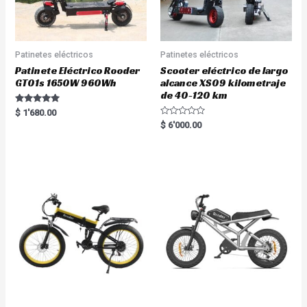
Patinetes eléctricos
Patinetes eléctricos
Patinete Eléctrico Rooder
Scooter eléctrico de largo
GT01s 1650W 960Wh
alcance XS09 kilometraje
de 40-120 km
Rated
$
1'680.00
5.00
R
$
6'000.00
out of 5
a
t
e
d
0
o
u
t
o
f
5