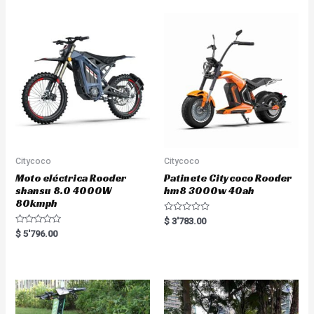
Citycoco
Citycoco
Moto eléctrica Rooder
Patinete Citycoco Rooder
shansu 8.0 4000W
hm8 3000w 40ah
80kmph
R
$
3'783.00
a
R
$
5'796.00
t
a
e
t
d
e
0
d
o
0
u
o
t
u
o
t
f
o
5