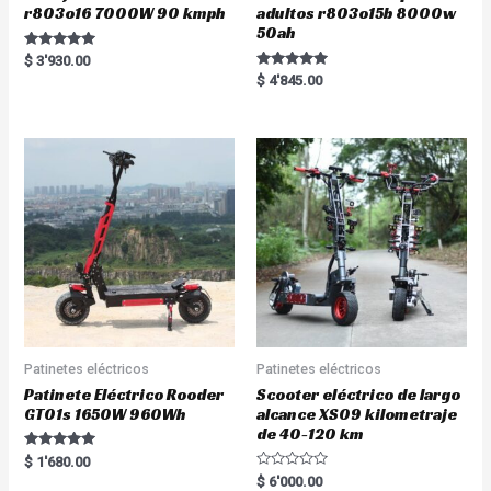
r803o16 7000W 90 kmph
adultos r803o15b 8000w
50ah
Rated
$
3'930.00
5.00
Rated
$
4'845.00
out of 5
5.00
out of 5
Patinetes eléctricos
Patinetes eléctricos
Patinete Eléctrico Rooder
Scooter eléctrico de largo
GT01s 1650W 960Wh
alcance XS09 kilometraje
de 40-120 km
Rated
$
1'680.00
5.00
R
$
6'000.00
out of 5