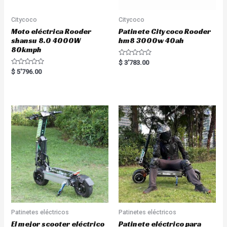
Citycoco
Citycoco
Moto eléctrica Rooder
Patinete Citycoco Rooder
shansu 8.0 4000W
hm8 3000w 40ah
80kmph
R
$
3'783.00
a
R
$
5'796.00
t
a
e
t
d
e
0
d
o
0
u
o
t
u
o
t
f
o
5
f
5
Patinetes eléctricos
Patinetes eléctricos
El mejor scooter eléctrico
Patinete eléctrico para