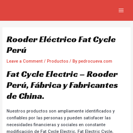
Skip
Navegación
MAIN
to
de
MEN
content
entradas
Rooder Eléctrico Fat Cycle
Perú
Leave a Comment
/
Productos
/ By
pedrocueva.com
Fat Cycle Electric – Rooder
Perú, Fábrica y Fabricantes
de China.
Nuestros productos son ampliamente identificados y
confiables por las personas y pueden satisfacer las
necesidades financieras y sociales en constante
modificación de Fat Cycle Electric, Fat Electric Cycle,