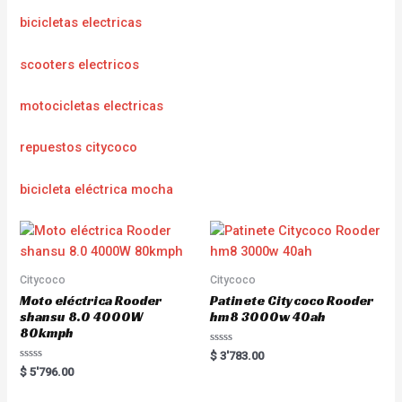
bicicletas electricas
scooters electricos
motocicletas electricas
repuestos citycoco
bicicleta eléctrica mocha
Citycoco
Citycoco
Moto eléctrica Rooder
Patinete Citycoco Rooder
shansu 8.0 4000W
hm8 3000w 40ah
80kmph
R
$
3'783.00
a
R
$
5'796.00
t
a
e
t
d