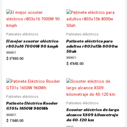
e
0
d
o
0
u
o
t
u
o
t
f
o
5
f
5
Patinetes eléctricos
Patinetes eléctricos
El mejor scooter eléctrico
Patinete eléctrico para
r803o16 7000W 90 kmph
adultos r803o15b 8000w
50ah
Rated
$
3'930.00
5.00
Rated
$
4'845.00
out of 5
5.00
out of 5
Patinetes eléctricos
Patinete Eléctrico Rooder
Patinetes eléctricos
GT01s 1650W 960Wh
Scooter eléctrico de largo
alcance XS09 kilometraje
de 40-120 km
Rated
$
1'680.00
5.00
out of 5