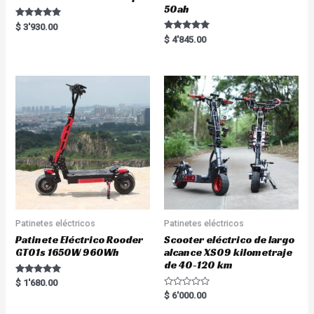
50ah
Rated
$
3'930.00
5.00
Rated
$
4'845.00
out of 5
5.00
out of 5
Patinetes eléctricos
Patinetes eléctricos
Patinete Eléctrico Rooder
Scooter eléctrico de largo
GT01s 1650W 960Wh
alcance XS09 kilometraje
de 40-120 km
Rated
$
1'680.00
5.00
R
$
6'000.00
out of 5
a
t