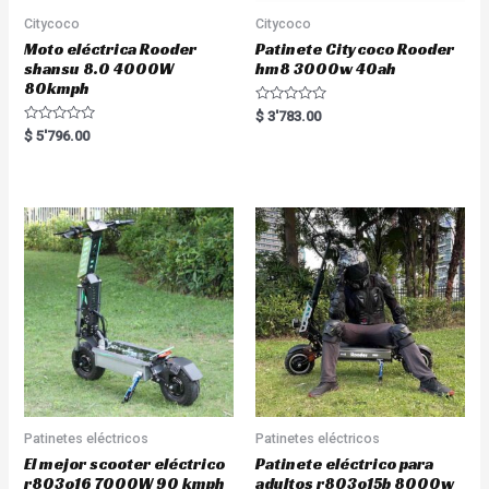
Citycoco
Citycoco
Moto eléctrica Rooder
Patinete Citycoco Rooder
shansu 8.0 4000W
hm8 3000w 40ah
80kmph
R
$
3'783.00
a
R
$
5'796.00
t
a
e
t
d
e
0
d
o
0
u
o
t
u
o
t
f
o
5
f
5
Patinetes eléctricos
Patinetes eléctricos
El mejor scooter eléctrico
Patinete eléctrico para
r803o16 7000W 90 kmph
adultos r803o15b 8000w