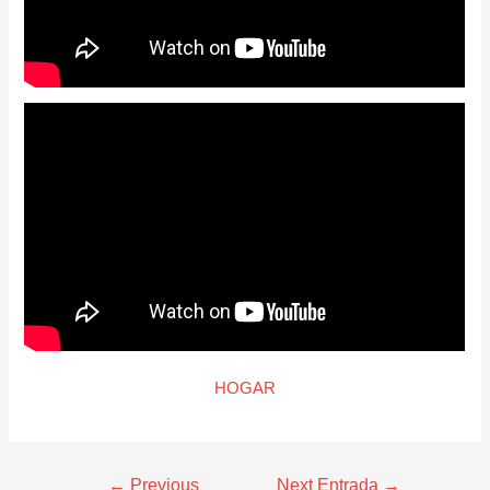
HOGAR
←
Previous
Next Entrada
→