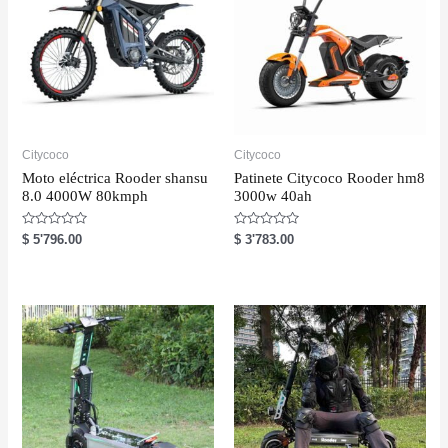
Citycoco
Citycoco
Moto eléctrica Rooder shansu
Patinete Citycoco Rooder hm8
8.0 4000W 80kmph
3000w 40ah
R
R
$
5'796.00
$
3'783.00
a
a
t
t
e
e
d
d
0
0
o
o
u
u
t
t
o
o
f
f
5
5