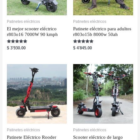
Patinetes eléctricos
Patinetes eléctricos
El mejor scooter eléctrico
Patinete eléctrico para adultos
r803o16 7000W 90 kmph
r803o15b 8000w 50ah
Rated
Rated
$
3'930.00
$
4'845.00
5.00
5.00
out of 5
out of 5
Patinetes eléctricos
Patinetes eléctricos
Patinete Eléctrico Rooder
Scooter eléctrico de largo