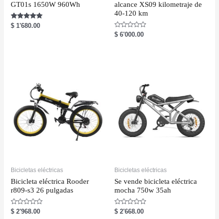
GT01s 1650W 960Wh
alcance XS09 kilometraje de
40-120 km
Rated
$
1'680.00
5.00
R
$
6'000.00
out of 5
a
t
e
d
0
o
u
t
o
f
5
Bicicletas eléctricas
Bicicletas eléctricas
Bicicleta eléctrica Rooder
Se vende bicicleta eléctrica
r809-s3 26 pulgadas
mocha 750w 35ah
R
R
$
2'968.00
$
2'668.00
a
a