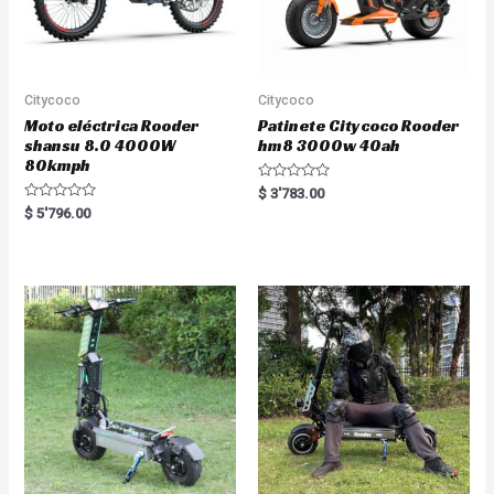
Citycoco
Citycoco
Moto eléctrica Rooder
Patinete Citycoco Rooder
shansu 8.0 4000W
hm8 3000w 40ah
80kmph
R
$
3'783.00
a
R
$
5'796.00
t
a
e
t
d
e
0
d
o
0
u
o
t
u
o
t
f
o
5
f
5