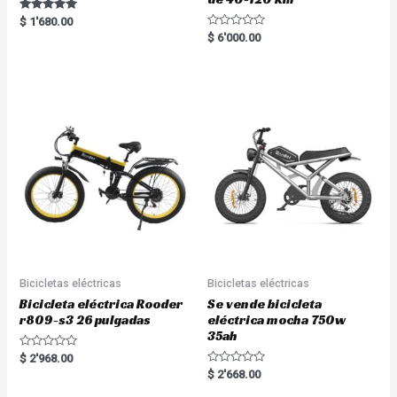
Rated
$
1'680.00
5.00
R
$
6'000.00
out of 5
a
t
e
d
0
o
u
t
o
f
5
Bicicletas eléctricas
Bicicletas eléctricas
Bicicleta eléctrica Rooder
Se vende bicicleta
r809-s3 26 pulgadas
eléctrica mocha 750w
35ah
R
$
2'968.00
a
R
$
2'668.00
t
a
e
t