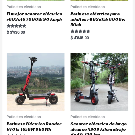
Patinetes eléctricos
Patinetes eléctricos
El mejor scooter eléctrico
Patinete eléctrico para
r803o16 7000W 90 kmph
adultos r803o15b 8000w
50ah
Rated
$
3'930.00
5.00
Rated
$
4'845.00
out of 5
5.00
out of 5
Patinetes eléctricos
Patinetes eléctricos
Patinete Eléctrico Rooder
Scooter eléctrico de largo
GT01s 1650W 960Wh
alcance XS09 kilometraje
de 40-120 km