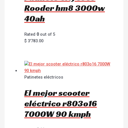
Rooder hm8 3000w
40ah
Rated
0
out of 5
$
3'783.00
Patinetes eléctricos
El mejor scooter
eléctrico r803o16
7000W 90 kmph