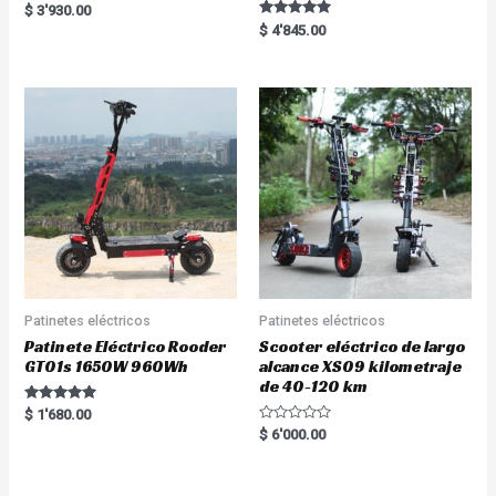
Rated
$
3'930.00
5.00
Rated
$
4'845.00
out of 5
5.00
out of 5
Patinetes eléctricos
Patinetes eléctricos
Patinete Eléctrico Rooder
Scooter eléctrico de largo
GT01s 1650W 960Wh
alcance XS09 kilometraje
de 40-120 km
Rated
$
1'680.00
5.00
R
$
6'000.00
out of 5
a
t
e
d