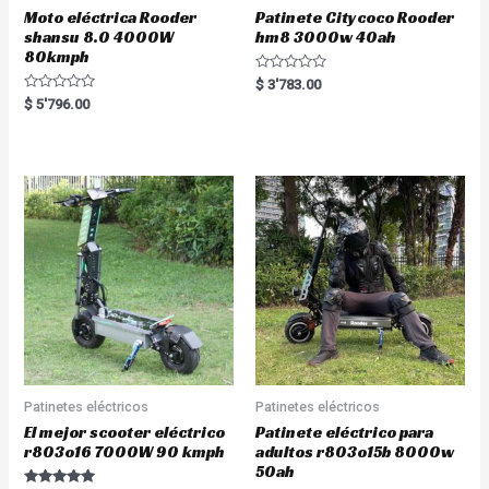
Moto eléctrica Rooder
Patinete Citycoco Rooder
shansu 8.0 4000W
hm8 3000w 40ah
80kmph
R
$
3'783.00
a
R
$
5'796.00
t
a
e
t
d
e
0
d
o
0
u
o
t
u
o
t
f
o
5
f
5
Patinetes eléctricos
Patinetes eléctricos
El mejor scooter eléctrico
Patinete eléctrico para
r803o16 7000W 90 kmph
adultos r803o15b 8000w
50ah