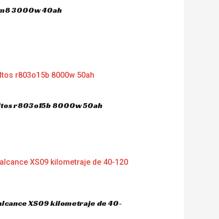
 hm8 3000w 40ah
dultos r803o15b 8000w 50ah
 alcance XS09 kilometraje de 40-