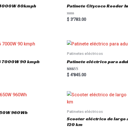
.0 4000W 80kmph
Patinete Citycoco Rooder
R
$
3'783.00
a
t
e
d
0
o
u
t
o
Patinetes eléctricos
f
5
o16 7000W 90 kmph
Patinete eléctrico para a
Rated
$
4'845.00
5.00
out of 5
Patinetes eléctricos
 1650W 960Wh
Scooter eléctrico de largo
120 km