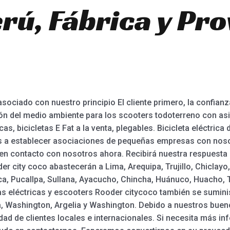
rú, Fábrica y Pr
ociado con nuestro principio El cliente primero, la confian
n del medio ambiente para los scooters todoterreno con asien
cas, bicicletas E Fat a la venta, plegables. Bicicleta eléctric
s a establecer asociaciones de pequeñas empresas con noso
en contacto con nosotros ahora. Recibirá nuestra respuesta 
der city coco abastecerán a Lima, Arequipa, Trujillo, Chiclay
rca, Pucallpa, Sullana, Ayacucho, Chincha, Huánuco, Huacho, T
etas eléctricas y escooters Rooder citycoco también se sumin
a, Washington, Argelia y Washington. Debido a nuestros bue
idad de clientes locales e internacionales. Si necesita más i