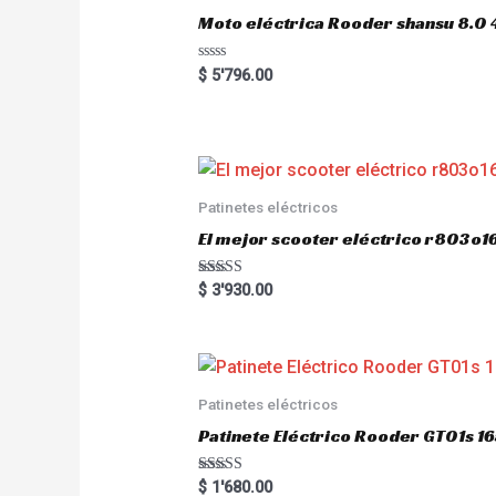
Moto eléctrica Rooder shansu 8
R
$
5'796.00
a
t
e
d
0
o
u
t
o
Patinetes eléctricos
f
5
El mejor scooter eléctrico r803
Rated
$
3'930.00
5.00
out of 5
Patinetes eléctricos
Patinete Eléctrico Rooder GT01s
Rated
$
1'680.00