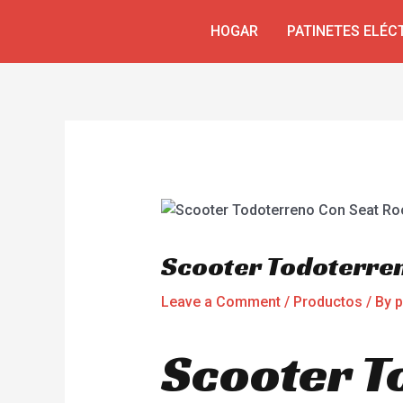
Skip
Navegación
HOGAR
PATINETES ELÉC
to
de
content
entradas
Scooter Todoterre
Leave a Comment
/
Productos
/ By
p
Scooter T