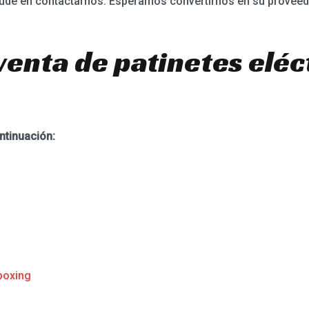
dude en contactarnos. Esperamos convertirnos en su proveed
venta de patinetes eléc
ntinuación:
boxing